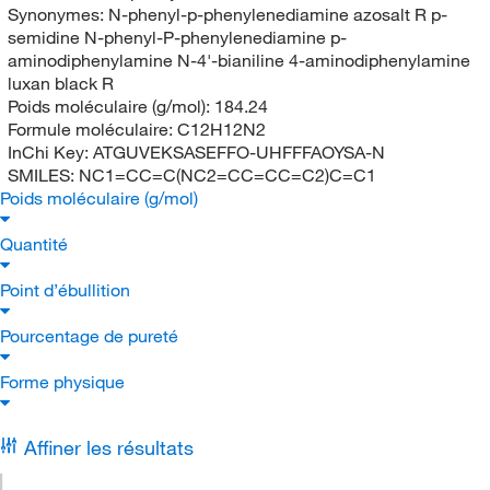
Synonymes:
N-phenyl-p-phenylenediamine azosalt R p-
semidine N-phenyl-P-phenylenediamine p-
aminodiphenylamine N-4'-bianiline 4-aminodiphenylamine
luxan black R
Poids moléculaire (g/mol):
184.24
Formule moléculaire:
C12H12N2
InChi Key:
ATGUVEKSASEFFO-UHFFFAOYSA-N
SMILES:
NC1=CC=C(NC2=CC=CC=C2)C=C1
Poids moléculaire (g/mol)
Quantité
Point d’ébullition
Pourcentage de pureté
Forme physique
Affiner les résultats