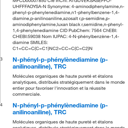
MFCD00007850 Clé InChI: ATGUVEKSASEFFO-
UHFFFAOYSA-N Synonyme: 4-aminodiphenylamine,n-
phenyl-p-phenylenediamine,n1-phenylbenzene-1,4-
diamine,p-anilinoaniline,azosalt r,p-semidine,p-
aminodiphenylamine,luxan black r,semidine,n-phenyl-
1,4-phenylenediamine CID PubChem: 7564 ChEBI:
CHEBI:59038 Nom IUPAC: 4-N-phénylbenzène-1,4-
diamine SMILES:
C1=CC=C(C=C1)NC2=CC=C(C=C2)N
N-phényl-p-phénylènediamine (p-
3
anilinoaniline), TRC
Molécules organiques de haute pureté et étalons
analytiques, distribués stratégiquement dans le monde
entier pour favoriser l'innovation et la réussite
commerciale.
N-phényl-p-phénylènediamine (p-
4
anilinoaniline), TRC
Molécules organiques de haute pureté et étalons
analytiques, distribués stratégiquement dans le monde