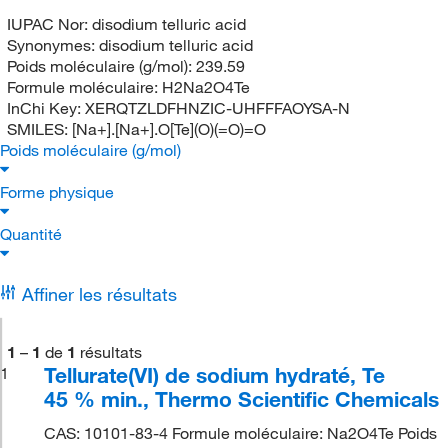
IUPAC Nor:
disodium telluric acid
Synonymes:
disodium telluric acid
Poids moléculaire (g/mol):
239.59
Formule moléculaire:
H2Na2O4Te
InChi Key:
XERQTZLDFHNZIC-UHFFFAOYSA-N
SMILES:
[Na+].[Na+].O[Te](O)(=O)=O
Poids moléculaire (g/mol)
Forme physique
Quantité
Affiner les résultats
1
–
1
de
1
résultats
Tellurate(VI) de sodium hydraté, Te
1
45 % min., Thermo Scientific Chemicals
CAS: 10101-83-4 Formule moléculaire: Na2O4Te Poids