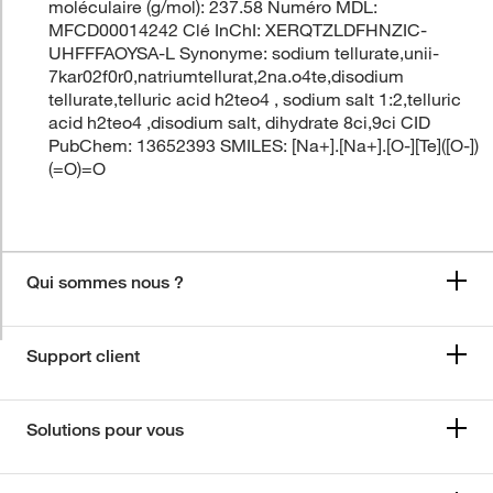
moléculaire (g/mol): 237.58 Numéro MDL:
MFCD00014242 Clé InChI: XERQTZLDFHNZIC-
UHFFFAOYSA-L Synonyme: sodium tellurate,unii-
7kar02f0r0,natriumtellurat,2na.o4te,disodium
tellurate,telluric acid h2teo4 , sodium salt 1:2,telluric
acid h2teo4 ,disodium salt, dihydrate 8ci,9ci CID
PubChem: 13652393 SMILES: [Na+].[Na+].[O-][Te]([O-])
(=O)=O
Qui sommes nous ?
Support client
Solutions pour vous