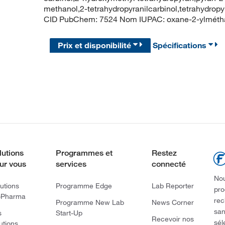
methanol,2-tetrahydropyranilcarbinol,tetrahydrop
CID PubChem: 7524 Nom IUPAC: oxane-2-ylmét
Prix et disponibilité
Spécifications
lutions
Programmes et
Restez
ur vous
services
connecté
Nou
utions
Programme Edge
Lab Reporter
pro
oPharma
rec
Programme New Lab
News Corner
san
s
Start-Up
Recevoir nos
sél
utions