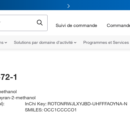
Suivi de commande
Commande
ons
Solutions par domaine d'activité
Programmes et Services
72-1
methanol
pyran-2-methanol
l):
InChi Key:
ROTONRWJLXYJBD-UHFFFAOYNA-N
SMILES:
OCC1CCCCO1