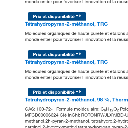
monde entier pour favoriser l'innovation et la réu
Prix et disponibilité
Tétrahydropyran-2-méthanol, TRC
Molécules organiques de haute pureté et étalons a
monde entier pour favoriser l'innovation et la réu
Prix et disponibilité
Tétrahydropyran-2-méthanol, TRC
Molécules organiques de haute pureté et étalons a
monde entier pour favoriser l'innovation et la réu
Prix et disponibilité
Tétrahydropyran-2-méthanol, 98 %, Therm
CAS: 100-72-1 Formule moléculaire: C
H
O
Poid
6
12
2
MFCD00006624 Clé InChI: ROTONRWJLXYJBD-UH
methanol,2h-pyran-2-methanol, tetrahydro,2-hydr
carbinol,2-hydroxymethyl tetrahydropyran,pyran-2-