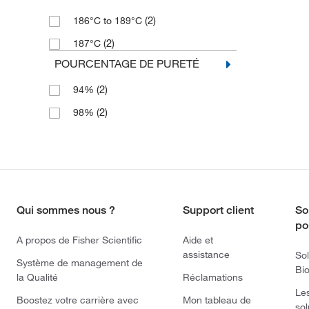
(2)
186°C to 189°C
(2)
187°C
POURCENTAGE DE PURETÉ
(2)
94%
(2)
98%
Qui sommes nous ?
Support client
So
po
A propos de Fisher Scientific
Aide et
assistance
Sol
Système de management de
Bi
la Qualité
Réclamations
Le
Boostez votre carrière avec
Mon tableau de
sol