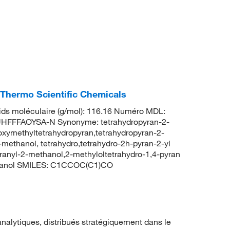
 Thermo Scientific Chemicals
ds moléculaire (g/mol): 116.16 Numéro MDL:
FFFAOYSA-N Synonyme: tetrahydropyran-2-
oxymethyltetrahydropyran,tetrahydropyran-2-
methanol, tetrahydro,tetrahydro-2h-pyran-2-yl
yranyl-2-methanol,2-methyloltetrahydro-1,4-pyran
hanol SMILES: C1CCOC(C1)CO
nalytiques, distribués stratégiquement dans le