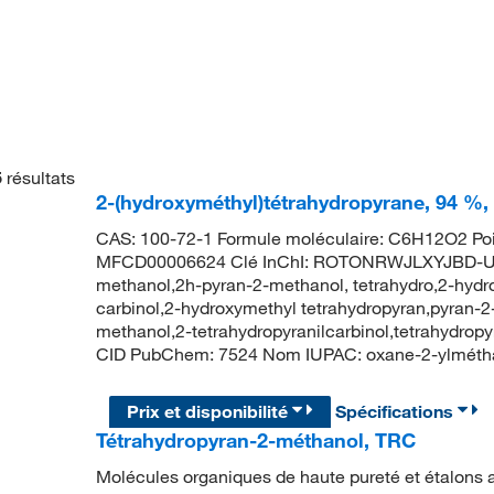
5
résultats
2-(hydroxyméthyl)tétrahydropyrane, 94 %,
CAS: 100-72-1 Formule moléculaire: C6H12O2 Poi
MFCD00006624 Clé InChI: ROTONRWJLXYJBD-UH
methanol,2h-pyran-2-methanol, tetrahydro,2-hydr
carbinol,2-hydroxymethyl tetrahydropyran,pyran-2-
methanol,2-tetrahydropyranilcarbinol,tetrahydrop
CID PubChem: 7524 Nom IUPAC: oxane-2-ylmét
Prix et disponibilité
Spécifications
Tétrahydropyran-2-méthanol, TRC
Molécules organiques de haute pureté et étalons a