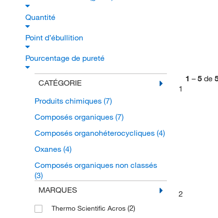
Quantité
Point d’ébullition
Pourcentage de pureté
1
–
5
de
CATÉGORIE
1
Produits chimiques
(7)
Composés organiques
(7)
Composés organohéterocycliques
(4)
Oxanes
(4)
Composés organiques non classés
(3)
MARQUES
2
(2)
Thermo Scientific Acros