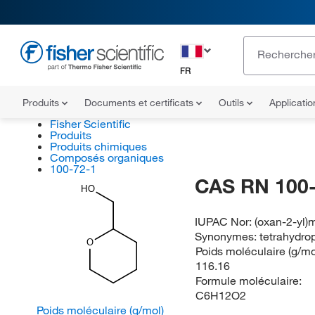
FR
Produits
Documents et certificats
Outils
Applicati
Fisher Scientific
Produits
Produits chimiques
Composés organiques
100-72-1
CAS RN 100-
HO
IUPAC Nor:
(oxan-2-yl)
Synonymes:
tetrahydro
O
Poids moléculaire (g/mo
116.16
Formule moléculaire:
C6H12O2
Poids moléculaire (g/mol)