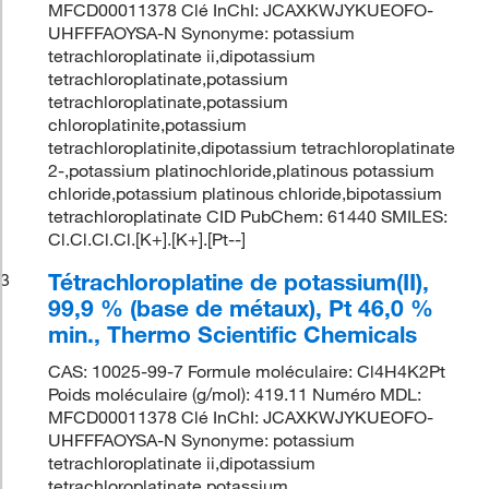
MFCD00011378 Clé InChI: JCAXKWJYKUEOFO-
UHFFFAOYSA-N Synonyme: potassium
tetrachloroplatinate ii,dipotassium
tetrachloroplatinate,potassium
tetrachloroplatinate,potassium
chloroplatinite,potassium
tetrachloroplatinite,dipotassium tetrachloroplatinate
2-,potassium platinochloride,platinous potassium
chloride,potassium platinous chloride,bipotassium
tetrachloroplatinate CID PubChem: 61440 SMILES:
Cl.Cl.Cl.Cl.[K+].[K+].[Pt--]
Tétrachloroplatine de potassium(II),
3
99,9 % (base de métaux), Pt 46,0 %
min., Thermo Scientific Chemicals
CAS: 10025-99-7 Formule moléculaire: Cl4H4K2Pt
Poids moléculaire (g/mol): 419.11 Numéro MDL:
MFCD00011378 Clé InChI: JCAXKWJYKUEOFO-
UHFFFAOYSA-N Synonyme: potassium
tetrachloroplatinate ii,dipotassium
tetrachloroplatinate,potassium