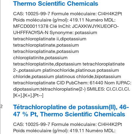
Thermo Scientific Chemicals
CAS: 10025-99-7 Formule moléculaire: Cl4H4K2Pt
Poids moléculaire (g/mol): 419.11 Numéro MDL:
MFCD00011378 Clé InChI: JCAXKWJYKUEOFO-
UHFFFAOYSA-N Synonyme: potassium
tetrachloroplatinate ii,dipotassium
tetrachloroplatinate,potassium
tetrachloroplatinate,potassium
chloroplatinite,potassium
tetrachloroplatinite,dipotassium tetrachloroplatinate
2-,potassium platinochloride,platinous potassium
chloride,potassium platinous chloride,bipotassium
tetrachloroplatinate CID PubChem: 61440 Nom IUPAC:
dipotassium;tétrachloroplatine(2-) SMILES: Cl.Cl.Cl.Cl.
[K+].[K+].[Pt--]
Tétrachloroplatine de potassium(II), 46-
2
47 % Pt, Thermo Scientific Chemicals
CAS: 10025-99-7 Formule moléculaire: Cl4H4K2Pt
Poids moléculaire (g/mol): 419.11 Numéro MDL: