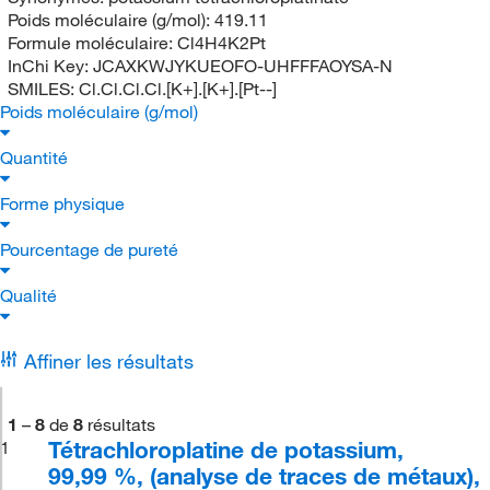
Poids moléculaire (g/mol):
419.11
Formule moléculaire:
Cl4H4K2Pt
InChi Key:
JCAXKWJYKUEOFO-UHFFFAOYSA-N
SMILES:
Cl.Cl.Cl.Cl.[K+].[K+].[Pt--]
Poids moléculaire (g/mol)
Quantité
Forme physique
Pourcentage de pureté
Qualité
Affiner les résultats
1
–
8
de
8
résultats
Tétrachloroplatine de potassium,
1
99,99 %, (analyse de traces de métaux),