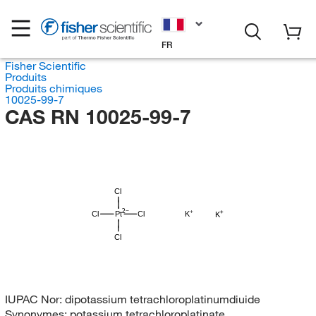
FR
Fisher Scientific
Produits
Produits chimiques
10025-99-7
CAS RN 10025-99-7
Cl
Cl
Pt
Cl
K
K
Cl
IUPAC Nor:
dipotassium tetrachloroplatinumdiuide
Synonymes:
potassium tetrachloroplatinate