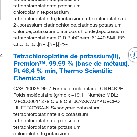
tetrachloroplatinate,potassium
chloroplatinite,potassium
tetrachloroplatinite,dipotassium tetrachloroplatinate
2-,potassium platinochloride,platinous potassium
chloride,potassium platinous chloride,bipotassium
tetrachloroplatinate CID PubChem: 61440 SMILES:
Cl.Cl.Cl.Cl.[K+].[K+].[Pt--]
Tétrachloroplatine de potassium(II),
4
Premion™, 99,99 % (base de métaux),
Pt 46,4 % min, Thermo Scientific
Chemicals
CAS: 10025-99-7 Formule moléculaire: Cl4H4K2Pt
Poids moléculaire (g/mol): 419.11 Numéro MDL:
MFCD00011378 Clé InChI: JCAXKWJYKUEOFO-
UHFFFAOYSA-N Synonyme: potassium
tetrachloroplatinate ii,dipotassium
tetrachloroplatinate,potassium
tetrachloroplatinate,potassium
chloroplatinite,potassium