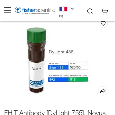
FR
FHIT Antibody [DyLight 755], Novus