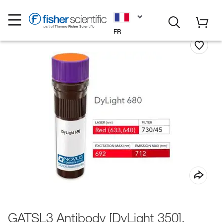
FR
GATSL3 Antibody [DyLight 350],