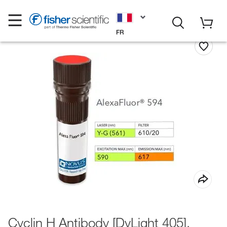
FR
Cyclin H Antibody [DyLight 405],