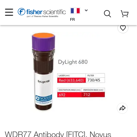
FR
WDR77 Antibody [FITC], Novus