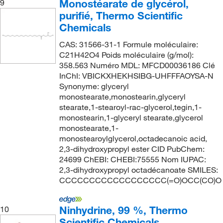
Monostéarate de glycérol,
9
purifié, Thermo Scientific
Chemicals
CAS: 31566-31-1 Formule moléculaire:
C21H42O4 Poids moléculaire (g/mol):
358.563 Numéro MDL: MFCD00036186 Clé
InChI: VBICKXHEKHSIBG-UHFFFAOYSA-N
Synonyme: glyceryl
monostearate,monostearin,glyceryl
stearate,1-stearoyl-rac-glycerol,tegin,1-
monostearin,1-glyceryl stearate,glycerol
monostearate,1-
monostearoylglycerol,octadecanoic acid,
2,3-dihydroxypropyl ester CID PubChem:
24699 ChEBI: CHEBI:75555 Nom IUPAC:
2,3-dihydroxypropyl octadécanoate SMILES:
CCCCCCCCCCCCCCCCCC(=O)OCC(CO)O
Ninhydrine, 99 %, Thermo
10
Scientific Chemicals