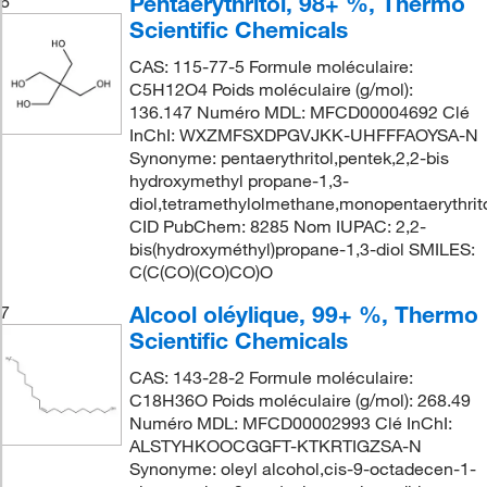
Pentaérythritol, 98+ %, Thermo
6
Scientific Chemicals
CAS: 115-77-5 Formule moléculaire:
C5H12O4 Poids moléculaire (g/mol):
136.147 Numéro MDL: MFCD00004692 Clé
InChI: WXZMFSXDPGVJKK-UHFFFAOYSA-N
Synonyme: pentaerythritol,pentek,2,2-bis
hydroxymethyl propane-1,3-
diol,tetramethylolmethane,monopentaerythrito
CID PubChem: 8285 Nom IUPAC: 2,2-
bis(hydroxyméthyl)propane-1,3-diol SMILES:
C(C(CO)(CO)CO)O
Alcool oléylique, 99+ %, Thermo
7
Scientific Chemicals
CAS: 143-28-2 Formule moléculaire:
C18H36O Poids moléculaire (g/mol): 268.49
Numéro MDL: MFCD00002993 Clé InChI:
ALSTYHKOOCGGFT-KTKRTIGZSA-N
Synonyme: oleyl alcohol,cis-9-octadecen-1-