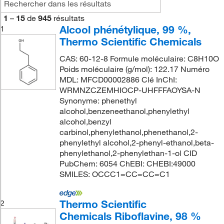
1
–
15
de
945
résultats
Alcool phénétylique, 99 %,
1
Thermo Scientific Chemicals
CAS: 60-12-8 Formule moléculaire: C8H10O
Poids moléculaire (g/mol): 122.17 Numéro
MDL: MFCD00002886 Clé InChI:
WRMNZCZEMHIOCP-UHFFFAOYSA-N
Synonyme: phenethyl
alcohol,benzeneethanol,phenylethyl
alcohol,benzyl
carbinol,phenylethanol,phenethanol,2-
phenylethyl alcohol,2-phenyl-ethanol,beta-
phenylethanol,2-phenylethan-1-ol CID
PubChem: 6054 ChEBI: CHEBI:49000
SMILES: OCCC1=CC=CC=C1
Thermo Scientific
2
Chemicals Riboflavine, 98 %