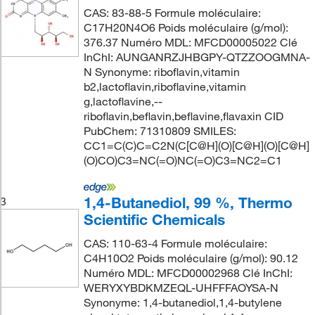
CAS: 83-88-5 Formule moléculaire:
C17H20N4O6 Poids moléculaire (g/mol):
376.37 Numéro MDL: MFCD00005022 Clé
InChI: AUNGANRZJHBGPY-QTZZOOGMNA-
N Synonyme: riboflavin,vitamin
b2,lactoflavin,riboflavine,vitamin
g,lactoflavine,--
riboflavin,beflavin,beflavine,flavaxin CID
PubChem: 71310809 SMILES:
CC1=C(C)C=C2N(C[C@H](O)[C@H](O)[C@H]
(O)CO)C3=NC(=O)NC(=O)C3=NC2=C1
1,4-Butanediol, 99 %, Thermo
3
Scientific Chemicals
CAS: 110-63-4 Formule moléculaire:
C4H10O2 Poids moléculaire (g/mol): 90.12
Numéro MDL: MFCD00002968 Clé InChI:
WERYXYBDKMZEQL-UHFFFAOYSA-N
Synonyme: 1,4-butanediol,1,4-butylene