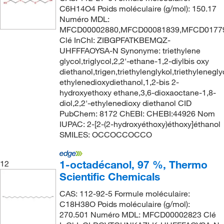
C6H14O4 Poids moléculaire (g/mol): 150.17
Numéro MDL:
MFCD00002880,MFCD00081839,MFCD0177
Clé InChI: ZIBGPFATKBEMQZ-
UHFFFAOYSA-N Synonyme: triethylene
glycol,triglycol,2,2'-ethane-1,2-diylbis oxy
diethanol,trigen,triethylenglykol,triethylenegly
ethylenedioxydiethanol,1,2-bis 2-
hydroxyethoxy ethane,3,6-dioxaoctane-1,8-
diol,2,2'-ethylenedioxy diethanol CID
PubChem: 8172 ChEBI: CHEBI:44926 Nom
IUPAC: 2-[2-(2-hydroxyéthoxy)éthoxy]éthanol
SMILES: OCCOCCOCCO
1-octadécanol, 97 %, Thermo
12
Scientific Chemicals
CAS: 112-92-5 Formule moléculaire:
C18H38O Poids moléculaire (g/mol):
270.501 Numéro MDL: MFCD00002823 Clé