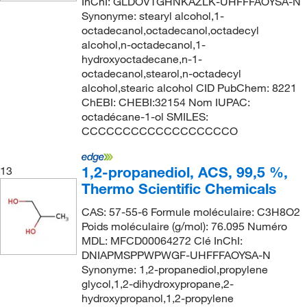
InChI: GLDOVTGHNKAZLK-UHFFFAOYSA-N
Synonyme: stearyl alcohol,1-
octadecanol,octadecanol,octadecyl
alcohol,n-octadecanol,1-
hydroxyoctadecane,n-1-
octadecanol,stearol,n-octadecyl
alcohol,stearic alcohol CID PubChem: 8221
ChEBI: CHEBI:32154 Nom IUPAC:
octadécane-1-ol SMILES:
CCCCCCCCCCCCCCCCCCO
1,2-propanediol, ACS, 99,5 %,
13
Thermo Scientific Chemicals
CAS: 57-55-6 Formule moléculaire: C3H8O2
Poids moléculaire (g/mol): 76.095 Numéro
MDL: MFCD00064272 Clé InChI:
DNIAPMSPPWPWGF-UHFFFAOYSA-N
Synonyme: 1,2-propanediol,propylene
glycol,1,2-dihydroxypropane,2-
hydroxypropanol,1,2-propylene