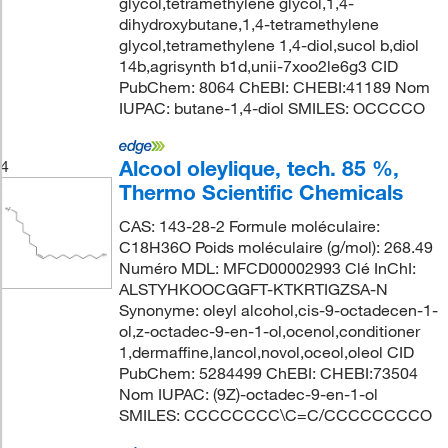
glycol,tetramethylene glycol,1,4-
dihydroxybutane,1,4-tetramethylene
glycol,tetramethylene 1,4-diol,sucol b,diol
14b,agrisynth b1d,unii-7xoo2le6g3 CID
PubChem: 8064 ChEBI: CHEBI:41189 Nom
IUPAC: butane-1,4-diol SMILES: OCCCCO
Alcool oleylique, tech. 85 %,
4
Thermo Scientific Chemicals
CAS: 143-28-2 Formule moléculaire:
C18H36O Poids moléculaire (g/mol): 268.49
Numéro MDL: MFCD00002993 Clé InChI:
ALSTYHKOOCGGFT-KTKRTIGZSA-N
Synonyme: oleyl alcohol,cis-9-octadecen-1-
ol,z-octadec-9-en-1-ol,ocenol,conditioner
1,dermaffine,lancol,novol,oceol,oleol CID
PubChem: 5284499 ChEBI: CHEBI:73504
Nom IUPAC: (9Z)-octadec-9-en-1-ol
SMILES: CCCCCCCC\C=C/CCCCCCCCO