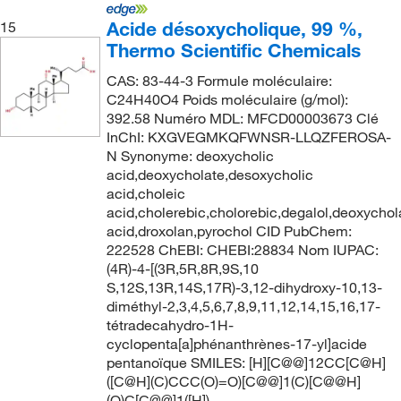
Acide désoxycholique, 99 %,
15
Thermo Scientific Chemicals
CAS: 83-44-3 Formule moléculaire:
C24H40O4 Poids moléculaire (g/mol):
392.58 Numéro MDL: MFCD00003673 Clé
InChI: KXGVEGMKQFWNSR-LLQZFEROSA-
N Synonyme: deoxycholic
acid,deoxycholate,desoxycholic
acid,choleic
acid,cholerebic,cholorebic,degalol,deoxychol
acid,droxolan,pyrochol CID PubChem:
222528 ChEBI: CHEBI:28834 Nom IUPAC:
(4R)-4-[(3R,5R,8R,9S,10
S,12S,13R,14S,17R)-3,12-dihydroxy-10,13-
diméthyl-2,3,4,5,6,7,8,9,11,12,14,15,16,17-
tétradecahydro-1H-
cyclopenta[a]phénanthrènes-17-yl]acide
pentanoïque SMILES: [H][C@@]12CC[C@H]
([C@H](C)CCC(O)=O)[C@@]1(C)[C@@H]
(O)C[C@@]1([H])