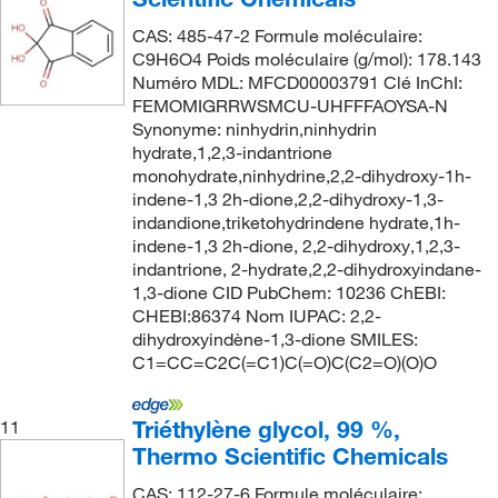
CAS: 485-47-2 Formule moléculaire:
C9H6O4 Poids moléculaire (g/mol): 178.143
Numéro MDL: MFCD00003791 Clé InChI:
FEMOMIGRRWSMCU-UHFFFAOYSA-N
Synonyme: ninhydrin,ninhydrin
hydrate,1,2,3-indantrione
monohydrate,ninhydrine,2,2-dihydroxy-1h-
indene-1,3 2h-dione,2,2-dihydroxy-1,3-
indandione,triketohydrindene hydrate,1h-
indene-1,3 2h-dione, 2,2-dihydroxy,1,2,3-
indantrione, 2-hydrate,2,2-dihydroxyindane-
1,3-dione CID PubChem: 10236 ChEBI:
CHEBI:86374 Nom IUPAC: 2,2-
dihydroxyindène-1,3-dione SMILES:
C1=CC=C2C(=C1)C(=O)C(C2=O)(O)O
Triéthylène glycol, 99 %,
11
Thermo Scientific Chemicals
CAS: 112-27-6 Formule moléculaire: