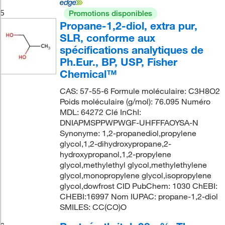
5
Promotions disponibles
Propane-1,2-diol, extra pur,
SLR, conforme aux
spécifications analytiques de
Ph.Eur., BP, USP, Fisher
Chemical™
CAS: 57-55-6 Formule moléculaire: C3H8O2
Poids moléculaire (g/mol): 76.095 Numéro
MDL: 64272 Clé InChI:
DNIAPMSPPWPWGF-UHFFFAOYSA-N
Synonyme: 1,2-propanediol,propylene
glycol,1,2-dihydroxypropane,2-
hydroxypropanol,1,2-propylene
glycol,methylethyl glycol,methylethylene
glycol,monopropylene glycol,isopropylene
glycol,dowfrost CID PubChem: 1030 ChEBI:
CHEBI:16997 Nom IUPAC: propane-1,2-diol
SMILES: CC(CO)O