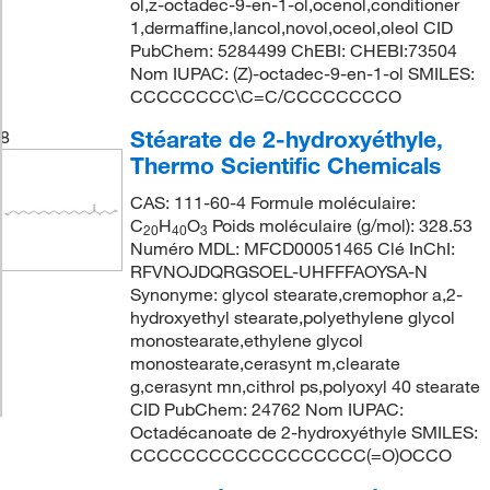
ol,z-octadec-9-en-1-ol,ocenol,conditioner
1,dermaffine,lancol,novol,oceol,oleol CID
PubChem: 5284499 ChEBI: CHEBI:73504
Nom IUPAC: (Z)-octadec-9-en-1-ol SMILES:
CCCCCCCC\C=C/CCCCCCCCO
Stéarate de 2-hydroxyéthyle,
8
Thermo Scientific Chemicals
CAS: 111-60-4 Formule moléculaire:
C
H
O
Poids moléculaire (g/mol): 328.53
20
40
3
Numéro MDL: MFCD00051465 Clé InChI:
RFVNOJDQRGSOEL-UHFFFAOYSA-N
Synonyme: glycol stearate,cremophor a,2-
hydroxyethyl stearate,polyethylene glycol
monostearate,ethylene glycol
monostearate,cerasynt m,clearate
g,cerasynt mn,cithrol ps,polyoxyl 40 stearate
CID PubChem: 24762 Nom IUPAC:
Octadécanoate de 2-hydroxyéthyle SMILES:
CCCCCCCCCCCCCCCCCC(=O)OCCO