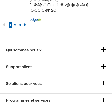
[C@@]2([H])CC[C@]2([H])C[C@H]
(O)CC[C@]12C
1
2
3
Qui sommes nous ?
Support client
Solutions pour vous
Programmes et services