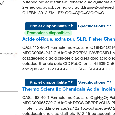
butenedioic acid,trans-butenedioic acid,allomaleic
2-enedioic acid,butenedioic acid,trans-2-butene
CHEBI:18012 SMILES: OC(=O)\C=C\C(O)=O
Prix et disponibilité
Spécifications
Promotions disponibles
Acide oléïque, extra pur, SLR, Fisher Ch
CAS: 112-80-1 Formule moléculaire: C18H34O2 Po
MFCD00064242 Clé InChI: ZQPPMHVWECSIRJ-MD
octadecenoic acid,cis-oleic acid,elaidoic acid,ol
octadec-9-enoic acid CID PubChem: 445639 ChEB
énoïque SMILES: CCCCCCCC\C=C\CCCCCCCC
Prix et disponibilité
Spécifications
Thermo Scientific Chemicals Acide linolé
CAS: 463-40-1 Formule moléculaire: C
H
O
Poi
18
30
2
MFCD00065720 Clé InChI: DTOSIQBPPRVQHS-PDB
linolenic acid,linolenate,9z,12z,15z-octadeca-9,12,
octadecatrienoic acid,all-cis-9,12,15-octadecatrie