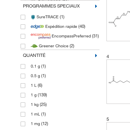
PROGRAMMES SPECIAUX
(1)
PENTA CHEMICALS
(1)
SureTRACE
(4)
Thermo Scientific
(40)
Expédition rapide
(255)
Thermo Scientific Acros
(31)
EncompassPreferred
(536)
Thermo Scientific Alfa Aesar
(2)
Greener Choice
(4)
Thermo Scientific Maybridge
QUANTITÉ
4
(5)
Tocris
(222)
Toronto Research Chemicals
(1)
0.1 g
(1)
0.5 g
(6)
1 L
(139)
1 g
(25)
1 kg
(1)
1 mL
5
(12)
1 mg