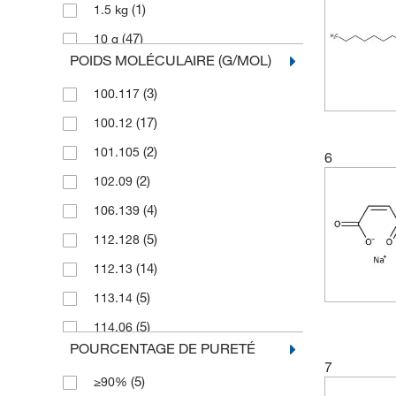
(1)
1.5 kg
(47)
10 g
POIDS MOLÉCULAIRE (G/MOL)
(5)
10 kg
(3)
100.117
(32)
10 mg
(17)
100.12
(3)
10,000 g
(2)
101.105
(1)
10,000 mL
6
(2)
102.09
(97)
100 g
(4)
106.139
(7)
100 mL
(5)
112.128
(49)
100 mg
(14)
112.13
(14)
1000 g
(5)
113.14
(3)
1000 mL
(5)
114.06
(4)
1 g
POURCENTAGE DE PURETÉ
(5)
114.14
(7)
2 g
7
(5)
≥90%
(12)
114.144
(2)
2 kg