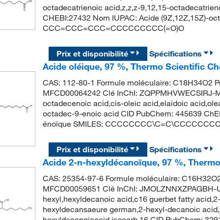
octadecatrienoic acid,z,z,z-9,12,15-octadecatri
CHEBI:27432 Nom IUPAC: Acide (9Z,12Z,15Z)-oct
CCC=CCC=CCC=CCCCCCCCC(=O)O
Prix et disponibilité
Spécifications
Acide oléique, 97 %, Thermo Scientific C
CAS: 112-80-1 Formule moléculaire: C18H34O2 Po
MFCD00064242 Clé InChI: ZQPPMHVWECSIRJ-MD
octadecenoic acid,cis-oleic acid,elaidoic acid,ol
octadec-9-enoic acid CID PubChem: 445639 ChEB
énoïque SMILES: CCCCCCCC\C=C\CCCCCCCC
Prix et disponibilité
Spécifications
Acide 2-n-hexyldécanoïque, 97 %, Thermo 
CAS: 25354-97-6 Formule moléculaire: C16H32O2 
MFCD00059651 Clé InChI: JMOLZNNXZPAGBH-UH
hexyl,hexyldecanoic acid,c16 guerbet fatty acid,
hexyldecansaeure german,2-hexyl-decanoic acid,
hexyldecanoicacid,isocarb 16 CID PubChem: 329