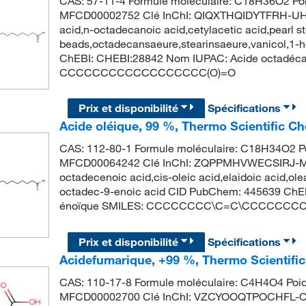
CAS: 57-11-4 Formule moléculaire: C18H36O2 Poi
MFCD00002752 Clé InChI: QIQXTHQIDYTFRH-UHFF
acid,n-octadecanoic acid,cetylacetic acid,pearl st
beads,octadecansaeure,stearinsaeure,vanicol,1-
ChEBI: CHEBI:28842 Nom IUPAC: Acide octadéc
CCCCCCCCCCCCCCCCCC(O)=O
Prix et disponibilité
Spécifications
Acide oléique, 99 %, Thermo Scientific C
CAS: 112-80-1 Formule moléculaire: C18H34O2 Po
MFCD00064242 Clé InChI: ZQPPMHVWECSIRJ-MD
octadecenoic acid,cis-oleic acid,elaidoic acid,ol
octadec-9-enoic acid CID PubChem: 445639 ChEB
énoïque SMILES: CCCCCCCC\C=C\CCCCCCCC
Prix et disponibilité
Spécifications
Acidefumarique, +99 %, Thermo Scientifi
CAS: 110-17-8 Formule moléculaire: C4H4O4 Poid
MFCD00002700 Clé InChI: VZCYOOQTPOCHFL-OW