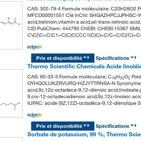
CAS: 302-79-4 Formule moléculaire: C20H28O2 Po
MFCD00001551 Clé InChI: SHGAZHPCJJPHSC-YC
acid,tretinoin,vitamin a acid,all-trans-retinoic acid
CID PubChem: 444795 ChEBI: CHEBI:15367 SMIL
C\C(\C=C\C1=C(C)CCCC1(C)C)=C/C=C/C(/C)=C
Prix et disponibilité
Spécifications
Thermo Scientific Chemicals Acide linolé
CAS: 60-33-3 Formule moléculaire: C
H
O
Poid
18
32
2
OYHQOLUKZRVURQ-HZJYTTRNSA-N Synonyme: linoleic 
acid,9z,12z-octadeca-9,12-dienoic acid,linoleate,
9,cis-12-octadecadienoic acid,9z,12z-linoleic 
IUPAC: acide (9Z,12Z)-octadéca-9,12-diéno
Prix et disponibilité
Spécifications
Sorbate de potassium, 99 %, Thermo Scie