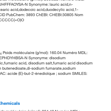
FFFAOYSA-N Synonyme: lauric acid,n-
tearic acid,dodecoic acid,duodecylic acid,1-
12 CID PubChem: 3893 ChEBI: CHEBI:30805 Nom
CCCCCC(=O)O
Poids moléculaire (g/mol): 160.04 Numéro MDL:
4
EPHDYHBSA-N Synonyme: disodium
,fumaric acid, disodium salt,fumaric acid disodium
m butenedioate,di-sodium fumarate,sodium
 acide (E)-but-2-ènedioïque ; sodium SMILES:
 Chemicals