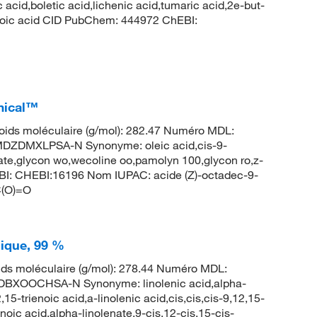
 acid,boletic acid,lichenic acid,tumaric acid,2e-but-
dioic acid CID PubChem: 444972 ChEBI:
emical™
ids moléculaire (g/mol): 282.47 Numéro MDL:
ZDMXLPSA-N Synonyme: oleic acid,cis-9-
eate,glycon wo,wecoline oo,pamolyn 100,glycon ro,z-
I: CHEBI:16196 Nom IUPAC: acide (Z)-octadec-9-
(O)=O
nique, 99 %
ds moléculaire (g/mol): 278.44 Numéro MDL:
XOOCHSA-N Synonyme: linolenic acid,alpha-
15-trienoic acid,a-linolenic acid,cis,cis,cis-9,12,15-
noic acid,alpha-linolenate,9-cis,12-cis,15-cis-