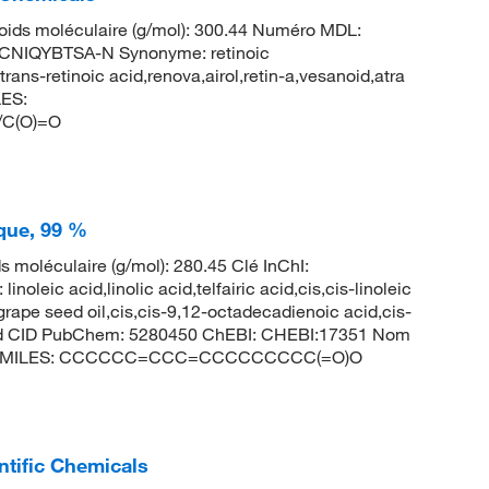
ids moléculaire (g/mol): 300.44 Numéro MDL:
NIQYBTSA-N Synonyme: retinoic
,trans-retinoic acid,renova,airol,retin-a,vesanoid,atra
ES:
/C(O)=O
ique, 99 %
s moléculaire (g/mol): 280.45 Clé InChI:
acid,linolic acid,telfairic acid,cis,cis-linoleic
grape seed oil,cis,cis-9,12-octadecadienoic acid,cis-
acid CID PubChem: 5280450 ChEBI: CHEBI:17351 Nom
ïque SMILES: CCCCCC=CCC=CCCCCCCCC(=O)O
ntific Chemicals