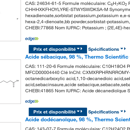
CAS: 24634-61-5 Formule moléculaire: C
H
KO
P
6
7
2
CHHHXKFHOYLYRE-STWYSWDKSA-M Synonyme: pota
hexadienoate,sorbistat potassium,potassium e,e-s
hexa-2,4-dienoate,bb powder,sorbistat-potassiu
CHEBI:77868 Nom IUPAC: Potassium ; (2E,4E)-he
Prix et disponibilité
Spécifications
Acide sébacique, 98 %, Thermo Scientific
CAS: 111-20-6 Formule moléculaire: C10H18O4 Po
MFCD00004440 Clé InChI: CXMXRPHRNRROMY-UH
octanedicarboxylic acid,1,10-decanedioic acid,se
acid,sebacinsaure,acide sebacique,sebacate,se
CHEBI:41865 Nom IUPAC: Acide décanedioïqu
Prix et disponibilité
Spécifications
Acide dodécanoïque, 98 %, Thermo Scient
CAS: 143-07-7 Formule moléculaire: C12H24O2 Po