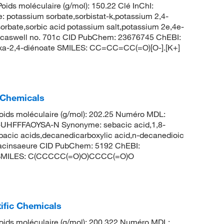
oids moléculaire (g/mol): 150.22 Clé InChI:
ssium sorbate,sorbistat-k,potassium 2,4-
orbate,sorbic acid potassium salt,potassium 2e,4e-
m,caswell no. 701c CID PubChem: 23676745 ChEBI:
xa-2,4-diénoate SMILES: CC=CC=CC(=O)[O-].[K+]
 Chemicals
ids moléculaire (g/mol): 202.25 Numéro MDL:
FFFAOYSA-N Synonyme: sebacic acid,1,8-
bacic acids,decanedicarboxylic acid,n-decanedioic
bacinsaeure CID PubChem: 5192 ChEBI:
e SMILES: C(CCCCC(=O)O)CCCC(=O)O
ific Chemicals
ids moléculaire (g/mol): 200.322 Numéro MDL: