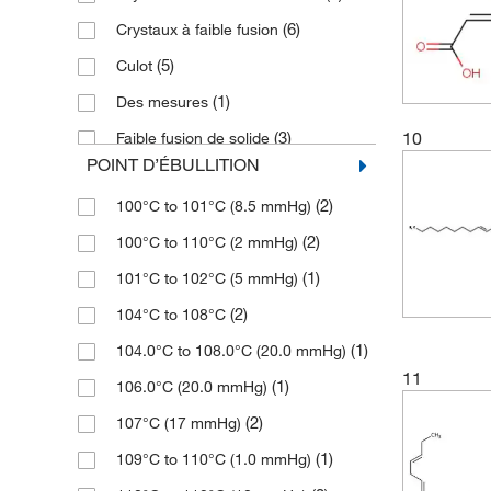
(3)
129.18
(5)
250 mL
(6)
Crystaux à faible fusion
(3)
3.8-5% Mg
(3)
130.099
(52)
250 mg
(5)
Culot
(2)
60%
(4)
130.1
(10)
2500 g
(1)
Des mesures
(1)
65-90% oleic C18
(3)
130.18
(3)
2500 mL
10
(3)
Faible fusion de solide
(1)
65.0 to 88.0 %
(2)
130.187
(1)
250 g
POINT D’ÉBULLITION
Flocons brillants ou poudre cristalline
(3)
75%
(10)
130.19
(169)
5 g
(3)
(2)
100°C to 101°C (8.5 mmHg)
(2)
80%
(4)
131.17
(12)
5 kg
(2)
Flocons cristallins
(2)
100°C to 110°C (2 mmHg)
(10)
85%
(7)
131.175
(2)
5 mL
Flocons, poudre, morceaux ou
(1)
101°C to 102°C (5 mmHg)
(9)
90%
(3)
132.115
(3)
masse cristalline
(18)
5 mg
(2)
104°C to 108°C
(5)
94%
(4)
132.12
(2)
Forfaitaire/semi-liquide
(1)
5 x 1 mL
(1)
104.0°C to 108.0°C (20.0 mmHg)
(78)
95%
(3)
132.15
(3)
Granulés ou poudre
(36)
50 g
11
(1)
106.0°C (20.0 mmHg)
(4)
95%,(98% ee)
(1)
132.159
(6)
Grumeaux
(25)
50 mg
(2)
107°C (17 mmHg)
(2)
95%,98% ee
(3)
132.16
(2)
Huile
(55)
500 g
(1)
109°C to 110°C (1.0 mmHg)
(7)
95.0%
(3)
136.098
(23)
Liquid
(8)
500 mL