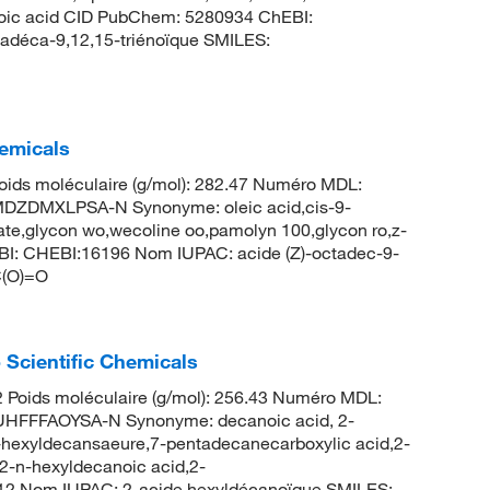
enoic acid CID PubChem: 5280934 ChEBI:
adéca-9,12,15-triénoïque SMILES:
hemicals
ids moléculaire (g/mol): 282.47 Numéro MDL:
ZDMXLPSA-N Synonyme: oleic acid,cis-9-
eate,glycon wo,wecoline oo,pamolyn 100,glycon ro,z-
I: CHEBI:16196 Nom IUPAC: acide (Z)-octadec-9-
(O)=O
Scientific Chemicals
Poids moléculaire (g/mol): 256.43 Numéro MDL:
FFFAOYSA-N Synonyme: decanoic acid, 2-
2-hexyldecansaeure,7-pentadecanecarboxylic acid,2-
2-n-hexyldecanoic acid,2-
12 Nom IUPAC: 2-acide hexyldécanoïque SMILES: