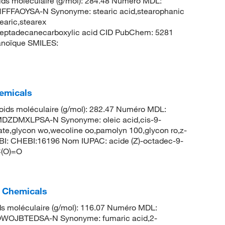
ds moléculaire (g/mol): 284.48 Numéro MDL:
FAOYSA-N Synonyme: stearic acid,stearophanic
earic,stearex
heptadecanecarboxylic acid CID PubChem: 5281
anoïque SMILES:
hemicals
ids moléculaire (g/mol): 282.47 Numéro MDL:
ZDMXLPSA-N Synonyme: oleic acid,cis-9-
eate,glycon wo,wecoline oo,pamolyn 100,glycon ro,z-
I: CHEBI:16196 Nom IUPAC: acide (Z)-octadec-9-
(O)=O
c Chemicals
s moléculaire (g/mol): 116.07 Numéro MDL:
OJBTEDSA-N Synonyme: fumaric acid,2-