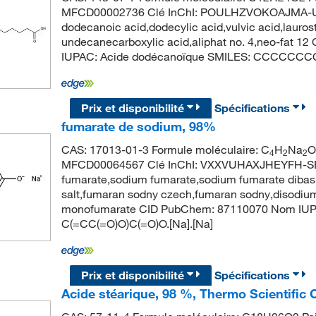
MFCD00002736 Clé InChI: POULHZVOKOAJMA-UH
dodecanoic acid,dodecylic acid,vulvic acid,lauros
undecanecarboxylic acid,aliphat no. 4,neo-fat 
IUPAC: Acide dodécanoïque SMILES: CCCCCC
Prix et disponibilité
Spécifications
fumarate de sodium, 98%
CAS: 17013-01-3 Formule moléculaire: C
H
Na
O
4
2
2
MFCD00064567 Clé InChI: VXXVUHAXJHEYFH-S
fumarate,sodium fumarate,sodium fumarate dibasic
salt,fumaran sodny czech,fumaran sodny,disodiu
monofumarate CID PubChem: 87110070 Nom IUPAC:
C(=CC(=O)O)C(=O)O.[Na].[Na]
Prix et disponibilité
Spécifications
Acide stéarique, 98 %, Thermo Scientific