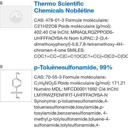
Thermo Scientific
8
Chemicals Nobilétine
CAS: 478-01-3 Formule moléculaire:
C21H22O8 Poids moléculaire (g/mol):
402.40 Clé InChI: MRIAQLRQZPPODS-
UHFFFAOYSA-N Nom IUPAC: 2-(3,4-
dimethoxyphenyl)-5,6,7,8-tetramethoxy-4H-
chromen-4-one SMILES:
COC1=CC=C(C=C1OC)C1=CC(=O)C2=C(OC)
p-Toluènesulfonamide, 99%
9
CAS: 70-55-3 Formule moléculaire:
C
H
NO
S Poids moléculaire (g/mol): 171.21
7
9
2
Numéro MDL: MFCD00011692 Clé InChI:
LMYRWZFENFIFIT-UHFFFAOYSA-N
Synonyme: p-toluenesulfonamide,4-
toluenesulfonamide,tosylamide,p-
tosylamide,benzenesulfonamide, 4-
methyl,p-tolylsulfonamide,toluene-4-
sulfonamide,tolylsulfonamide,4-