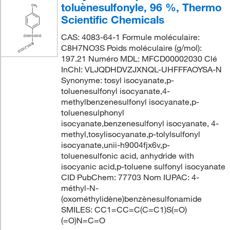
toluènesulfonyle, 96 %, Thermo
Scientific Chemicals
CAS: 4083-64-1 Formule moléculaire:
C8H7NO3S Poids moléculaire (g/mol):
197.21 Numéro MDL: MFCD00002030 Clé
InChI: VLJQDHDVZJXNQL-UHFFFAOYSA-N
Synonyme: tosyl isocyanate,p-
toluenesulfonyl isocyanate,4-
methylbenzenesulfonyl isocyanate,p-
toluenesulphonyl
isocyanate,benzenesulfonyl isocyanate, 4-
methyl,tosylisocyanate,p-tolylsulfonyl
isocyanate,unii-h9004fjx6v,p-
toluenesulfonic acid, anhydride with
isocyanic acid,p-toluene sulfonyl isocyanate
CID PubChem: 77703 Nom IUPAC: 4-
méthyl-N-
(oxométhylidène)benzènesulfonamide
SMILES: CC1=CC=C(C=C1)S(=O)
(=O)N=C=O