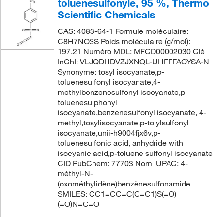
toluènesulfonyle, 95 %, Thermo
Scientific Chemicals
CAS: 4083-64-1 Formule moléculaire:
C8H7NO3S Poids moléculaire (g/mol):
197.21 Numéro MDL: MFCD00002030 Clé
InChI: VLJQDHDVZJXNQL-UHFFFAOYSA-N
Synonyme: tosyl isocyanate,p-
toluenesulfonyl isocyanate,4-
methylbenzenesulfonyl isocyanate,p-
toluenesulphonyl
isocyanate,benzenesulfonyl isocyanate, 4-
methyl,tosylisocyanate,p-tolylsulfonyl
isocyanate,unii-h9004fjx6v,p-
toluenesulfonic acid, anhydride with
isocyanic acid,p-toluene sulfonyl isocyanate
CID PubChem: 77703 Nom IUPAC: 4-
méthyl-N-
(oxométhylidène)benzènesulfonamide
SMILES: CC1=CC=C(C=C1)S(=O)
(=O)N=C=O