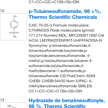
C1=CC=C(C=C1)S(=O)(=O)N
p-Toluènesulfonamide, 98 +%,
12
Thermo Scientific Chemicals
CAS: 70-55-3 Formule moléculaire:
C7H9NO2S Poids moléculaire (g/mol):
171.214 Numéro MDL: MFCD00011692 Clé
InChI: LMYRWZFENFIFIT-UHFFFAOYSA-N
Synonyme: p-toluenesulfonamide,4-
toluenesulfonamide,tosylamide,p-
tosylamide,benzenesulfonamide, 4-
methyl,p-tolylsulfonamide,toluene-4-
sulfonamide,tolylsulfonamide,4-
methylbenzene-1-sulfonamide,p-
toluenesulfamide CID PubChem: 6269
ChEBI: CHEBI:34435 Nom IUPAC: 4-
méthylbenzènesulfonamide SMILES:
CC1=CC=C(C=C1)S(=O)(=O)N
Hydrazide de benzènesulfonyle,
13
98 %, Thermo Scientific