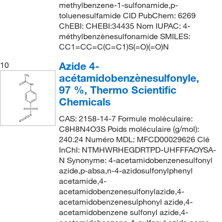
methylbenzene-1-sulfonamide,p-
toluenesulfamide CID PubChem: 6269
ChEBI: CHEBI:34435 Nom IUPAC: 4-
méthylbenzènesulfonamide SMILES:
CC1=CC=C(C=C1)S(=O)(=O)N
Azide 4-
10
acétamidobenzènesulfonyle,
97 %, Thermo Scientific
Chemicals
CAS: 2158-14-7 Formule moléculaire:
C8H8N4O3S Poids moléculaire (g/mol):
240.24 Numéro MDL: MFCD00029626 Clé
InChI: NTMHWRHEGDRTPD-UHFFFAOYSA-
N Synonyme: 4-acetamidobenzenesulfonyl
azide,p-absa,n-4-azidosulfonylphenyl
acetamide,4-
acetamidobenzenesulfonylazide,4-
acetamidobenzenesulphonyl azide,4-
acetamidobenzene sulfonyl azide,4-