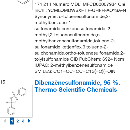
171.214 Numéro MDL: MFCD00007934 Clé
InChI: YCMLQMDWSXFTIF-UHFFFAOYSA-N
Synonyme: o-toluenesulfonamide,2-
methylbenzene-1-
sulfonamide,benzenesulfonamide, 2-
methyl,2-toluenesulfonamide,o-
methylbenzenesulfonamide,toluene-2-
sulfonamide,ketjenflex 9,toluene-2-
sulphonamide,ortho-toluenesulfonamide,2-
tolylsulfonamide CID PubChem: 6924 Nom
IUPAC: 2-méthylbenzènesulfonamide
SMILES: CC1=CC=CC=C1S(=O)(=O)N
Dibenzènesulfonamide, 95 %,
15
Thermo Scientific Chemicals
1
2
3