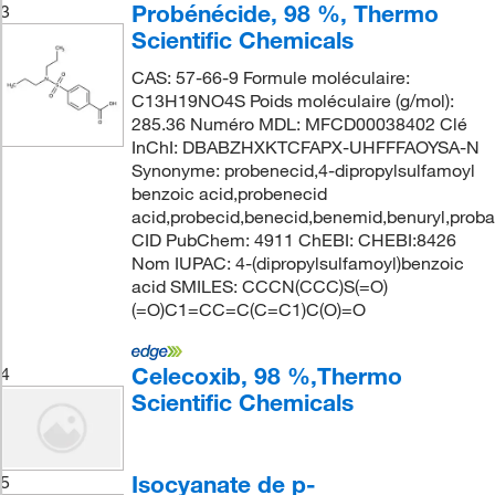
Probénécide, 98 %, Thermo
3
Scientific Chemicals
CAS: 57-66-9 Formule moléculaire:
C13H19NO4S Poids moléculaire (g/mol):
285.36 Numéro MDL: MFCD00038402 Clé
InChI: DBABZHXKTCFAPX-UHFFFAOYSA-N
Synonyme: probenecid,4-dipropylsulfamoyl
benzoic acid,probenecid
acid,probecid,benecid,benemid,benuryl,prob
CID PubChem: 4911 ChEBI: CHEBI:8426
Nom IUPAC: 4-(dipropylsulfamoyl)benzoic
acid SMILES: CCCN(CCC)S(=O)
(=O)C1=CC=C(C=C1)C(O)=O
Celecoxib, 98 %,Thermo
4
Scientific Chemicals
Isocyanate de p-
5