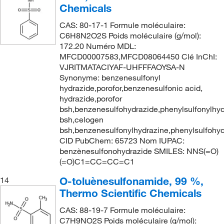
Chemicals
CAS: 80-17-1 Formule moléculaire:
C6H8N2O2S Poids moléculaire (g/mol):
172.20 Numéro MDL:
MFCD00007583,MFCD08064450 Clé InChI:
VJRITMATACIYAF-UHFFFAOYSA-N
Synonyme: benzenesulfonyl
hydrazide,porofor,benzenesulfonic acid,
hydrazide,porofor
bsh,benzenesulfohydrazide,phenylsulfonylhyd
bsh,celogen
bsh,benzenesulfonylhydrazine,phenylsulfohy
CID PubChem: 65723 Nom IUPAC:
benzènesulfonohydrazide SMILES: NNS(=O)
(=O)C1=CC=CC=C1
O-toluènesulfonamide, 99 %,
14
Thermo Scientific Chemicals
CAS: 88-19-7 Formule moléculaire:
C7H9NO2S Poids moléculaire (g/mol):