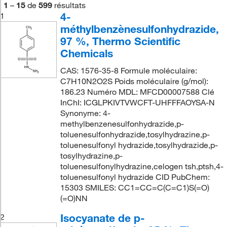
1
–
15
de
599
résultats
4-
1
méthylbenzènesulfonhydrazide,
97 %, Thermo Scientific
Chemicals
CAS: 1576-35-8 Formule moléculaire:
C7H10N2O2S Poids moléculaire (g/mol):
186.23 Numéro MDL: MFCD00007588 Clé
InChI: ICGLPKIVTVWCFT-UHFFFAOYSA-N
Synonyme: 4-
methylbenzenesulfonhydrazide,p-
toluenesulfonhydrazide,tosylhydrazine,p-
toluenesulfonyl hydrazide,tosylhydrazide,p-
tosylhydrazine,p-
toluenesulfonylhydrazine,celogen tsh,ptsh,4-
toluenesulfonyl hydrazide CID PubChem:
15303 SMILES: CC1=CC=C(C=C1)S(=O)
(=O)NN
Isocyanate de p-
2