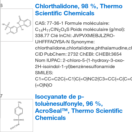
Chlorthalidone, 98 %, Thermo
6
Scientific Chemicals
CAS: 77-36-1 Formule moléculaire:
C
H
ClN
O
S Poids moléculaire (g/mol):
14
11
2
4
338.77 Clé InChI: JIVPVXMEBJLZRO-
UHFFFAOYSA-N Synonyme:
chlorthalidone,chlortalidone,phthalamudine,c
CID PubChem: 2732 ChEBI: CHEBI:3654
Nom IUPAC: 2-chloro-5-(1-hydroxy-3-oxo-
2H-isoindol-1-yl)benzènesulfonamide
SMILES:
C1=CC=C2C(=C1)C(=O)NC2(C3=CC(=C(C=C3
(=O)N)O
Isocyanate de p-
7
toluènesulfonyle, 96 %,
AcroSeal™, Thermo Scientific
Chemicals