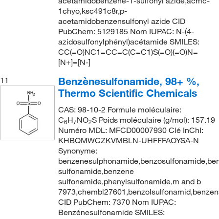
acetamidobenzene-1-sulfonyl azide,acmc-
1chyo,ksc491c8r,p-
acetamidobenzensulfonyl azide CID
PubChem: 5129185 Nom IUPAC: N-(4-
azidosulfonylphényl)acétamide SMILES:
CC(=O)NC1=CC=C(C=C1)S(=O)(=O)N=
[N+]=[N-]
Benzènesulfonamide, 98+ %,
11
Thermo Scientific Chemicals
CAS: 98-10-2 Formule moléculaire:
C
H
NO
S Poids moléculaire (g/mol): 157.19
6
7
2
Numéro MDL: MFCD00007930 Clé InChI:
KHBQMWCZKVMBLN-UHFFFAOYSA-N
Synonyme:
benzenesulphonamide,benzosulfonamide,ben
sulfonamide,benzene
sulfonamide,phenylsulfonamide,m and b
7973,chembl27601,benzolsulfonamid,benzen
CID PubChem: 7370 Nom IUPAC:
Benzènesulfonamide SMILES: