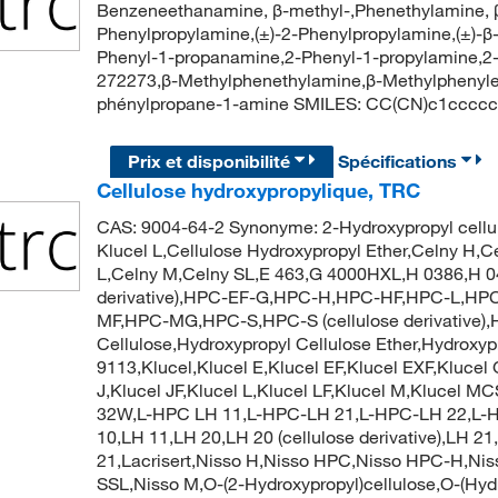
Benzeneethanamine, β-methyl-,Phenethylamine, β
Phenylpropylamine,(±)-2-Phenylpropylamine,(±)-β
Phenyl-1-propanamine,2-Phenyl-1-propylamine,
272273,β-Methylphenethylamine,β-Methylphenyle
phénylpropane-1-amine SMILES: CC(CN)c1cccc
Prix et disponibilité
Spécifications
Cellulose hydroxypropylique, TRC
CAS: 9004-64-2 Synonyme: 2-Hydroxypropyl cell
Klucel L,Cellulose Hydroxypropyl Ether,Celny 
L,Celny M,Celny SL,E 463,G 4000HXL,H 0386,H 
derivative),HPC-EF-G,HPC-H,HPC-HF,HPC-L,H
MF,HPC-MG,HPC-S,HPC-S (cellulose derivative)
Cellulose,Hydroxypropyl Cellulose Ether,Hydroxyp
9113,Klucel,Klucel E,Klucel EF,Klucel EXF,Klucel 
J,Klucel JF,Klucel L,Klucel LF,Klucel M,Klucel 
32W,L-HPC LH 11,L-HPC-LH 21,L-HPC-LH 22,L-
10,LH 11,LH 20,LH 20 (cellulose derivative),LH
21,Lacrisert,Nisso H,Nisso HPC,Nisso HPC-H,N
SSL,Nisso M,O-(2-Hydroxypropyl)cellulose,O-(Hyd