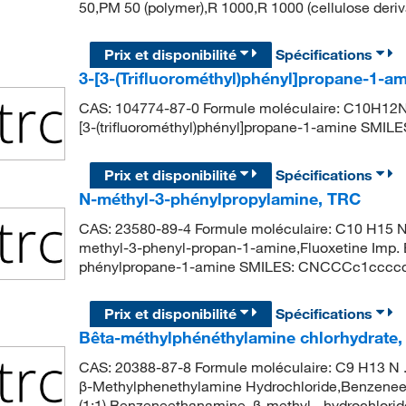
50,PM 50 (polymer),R 1000,R 1000 (cellulose deriv
Prix et disponibilité
Spécifications
3-[3-(Trifluorométhyl)phényl]propane-1-a
CAS: 104774-87-0 Formule moléculaire: C10H12NF
[3-(trifluorométhyl)phényl]propane-1-amine SMIL
Prix et disponibilité
Spécifications
N-méthyl-3-phénylpropylamine, TRC
CAS: 23580-89-4 Formule moléculaire: C10 H15 N 
methyl-3-phenyl-propan-1-amine,Fluoxetine Imp.
phénylpropane-1-amine SMILES: CNCCCc1cccc
Prix et disponibilité
Spécifications
Bêta-méthylphénéthylamine chlorhydrate
CAS: 20388-87-8 Formule moléculaire: C9 H13 N .
β-Methylphenethylamine Hydrochloride,Benzeneet
(1:1),Benzeneethanamine, β-methyl-, hydrochlorid