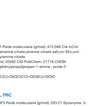
oids moléculaire (g/mol): 473.566 Clé InChI:
 citrate,alverine citrate salt,nci 85x,unii-
ylamine citrate
gsid_45562 CID PubChem: 21718 ChEBI:
hénylpropyl)propan-1-amine ; acide 2-
(=O)O)C(CC(=O)O)(C(=O)O)O
e, TRC
3 Poids moléculaire (g/mol): 203.21 Synonyme: 3-