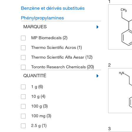
1
Benzène et dérivés substitués
Phénylpropylamines
MARQUES
(2)
MP Biomedicals
(1)
Thermo Scientific Acros
(12)
Thermo Scientific Alfa Aesar
2
(20)
Toronto Research Chemicals
QUANTITÉ
(6)
1 g
(4)
10 g
(3)
100 g
(3)
100 mg
(1)
2.5 g
3