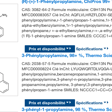
(R)-(+)-1-Phénylpropylamine, ChiPros 99+
CAS: 3082-64-2 Formule moléculaire: C9H13N Poi
MFCD00083057 Clé InChI: AQFLVLHRZFLDDV-SE
phenylpropylamine,r-1-phenylpropan-1-amine,1r-
alpha-ethylbenzylamine,1r-1-phenylpropylamine,
phenylpropane,r +-a-ethylbenzylamine,r-+-,a-e
(1 R)-1-phénylpropan-1-amine SMILES: CCC(C
Prix et disponibilité
Spécifications
3-Phénylpropylamine, 98+ %, Thermo Scie
CAS: 2038-57-5 Formule moléculaire: C9H13N Poi
MFCD00008224 Clé InChI: LYUQWQRTDLVQGA-U
phenylpropylamine,benzenepropanamine,1-amin
phenylpropylamine,3-phenyl-n-propylamine,3-phe
propanamine,propylamine, 3-phenyl,3-phenylpr
phénylpropan-1-amine SMILES: NCCCC1=CC=
Prix et disponibilité
Spécifications
3-phényl-1-propylamine, 98 %, Thermo Sci