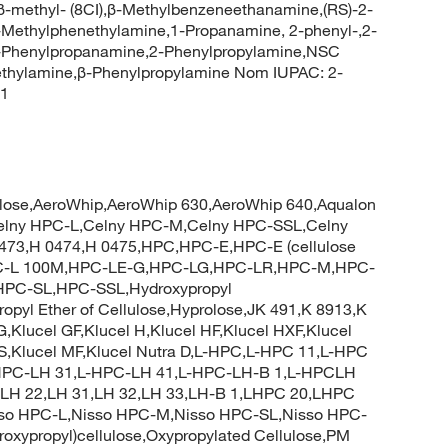
-methyl- (8CI),β-Methylbenzeneethanamine,(RS)-2-
-Methylphenethylamine,1-Propanamine, 2-phenyl-,2-
2-Phenylpropanamine,2-Phenylpropylamine,NSC
thylamine,β-Phenylpropylamine Nom IUPAC: 2-
c1
ulose,AeroWhip,AeroWhip 630,AeroWhip 640,Aqualon
H,Celny HPC-L,Celny HPC-M,Celny HPC-SSL,Celny
0473,H 0474,H 0475,HPC,HPC-E,HPC-E (cellulose
PC-L 100M,HPC-LE-G,HPC-LG,HPC-LR,HPC-M,HPC-
,HPC-SL,HPC-SSL,Hydroxypropyl
ropyl Ether of Cellulose,Hyprolose,JK 491,K 8913,K
G,Klucel GF,Klucel H,Klucel HF,Klucel HXF,Klucel
MCS,Klucel MF,Klucel Nutra D,L-HPC,L-HPC 11,L-HPC
HPC-LH 31,L-HPC-LH 41,L-HPC-LH-B 1,L-HPCLH
 21,LH 22,LH 31,LH 32,LH 33,LH-B 1,LHPC 20,LHPC
isso HPC-L,Nisso HPC-M,Nisso HPC-SL,Nisso HPC-
roxypropyl)cellulose,Oxypropylated Cellulose,PM