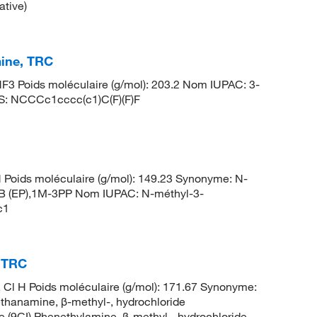
ative)
mine, TRC
3 Poids moléculaire (g/mol): 203.2 Nom IUPAC: 3-
ES: NCCCc1cccc(c1)C(F)(F)F
Poids moléculaire (g/mol): 149.23 Synonyme: N-
 B (EP),1M-3PP Nom IUPAC: N-méthyl-3-
c1
, TRC
 Cl H Poids moléculaire (g/mol): 171.67 Synonyme:
hanamine, β-methyl-, hydrochloride
e (9CI),Phenethylamine, β-methyl-, hydrochloride