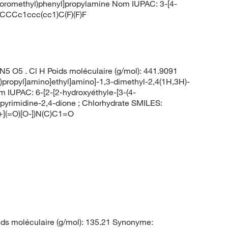
fluoromethyl)phenyl]propylamine Nom IUPAC: 3-[4-
 NCCCc1ccc(cc1)C(F)(F)F
5 O5 . Cl H Poids moléculaire (g/mol): 441.9091
l)propyl]amino]ethyl]amino]-1,3-dimethyl-2,4(1H,3H)-
 IUPAC: 6-[2-[2-hydroxyéthyle-[3-(4-
lpyrimidine-2,4-dione ; Chlorhydrate SMILES:
(=O)[O-])N(C)C1=O
ds moléculaire (g/mol): 135.21 Synonyme: