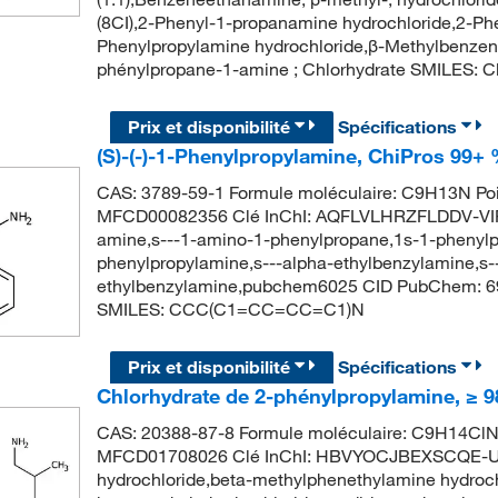
(8CI),2-Phenyl-1-propanamine hydrochloride,2-P
Phenylpropylamine hydrochloride,β-Methylbenze
phénylpropane-1-amine ; Chlorhydrate SMILES: 
Prix et disponibilité
Spécifications
(S)-(-)-1-Phenylpropylamine, ChiPros 99+
CAS: 3789-59-1 Formule moléculaire: C9H13N Poi
MFCD00082356 Clé InChI: AQFLVLHRZFLDDV-VIF
amine,s---1-amino-1-phenylpropane,1s-1-phenylp
phenylpropylamine,s---alpha-ethylbenzylamine,s-
ethylbenzylamine,pubchem6025 CID PubChem: 6
SMILES: CCC(C1=CC=CC=C1)N
Prix et disponibilité
Spécifications
Chlorhydrate de 2-phénylpropylamine, ≥ 
CAS: 20388-87-8 Formule moléculaire: C9H14ClN 
MFCD01708026 Clé InChI: HBVYOCJBEXSCQE-UH
hydrochloride,beta-methylphenethylamine hydroch