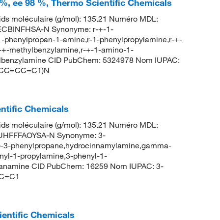
 %, ee 98 %, Thermo Scientific Chemicals
ds moléculaire (g/mol): 135.21 Numéro MDL:
CBINFHSA-N Synonyme: r-+-1-
1-phenylpropan-1-amine,r-1-phenylpropylamine,r-+-
r-+-methylbenzylamine,r-+-1-amino-1-
thylbenzylamine CID PubChem: 5324978 Nom IUPAC:
1=CC=CC=C1)N
ntific Chemicals
ds moléculaire (g/mol): 135.21 Numéro MDL:
HFFFAOYSA-N Synonyme: 3-
o-3-phenylpropane,hydrocinnamylamine,gamma-
nyl-1-propylamine,3-phenyl-1-
opanamine CID PubChem: 16259 Nom IUPAC: 3-
CC=C1
entific Chemicals