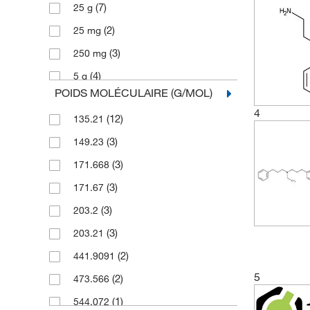
(7)
25 g
(2)
25 mg
(3)
250 mg
(4)
5 g
POIDS MOLÉCULAIRE (G/MOL)
(1)
50 g
4
(12)
135.21
(1)
50 mg
(3)
149.23
(3)
171.668
(3)
171.67
(3)
203.2
(3)
203.21
(2)
441.9091
5
(2)
473.566
(1)
544.072