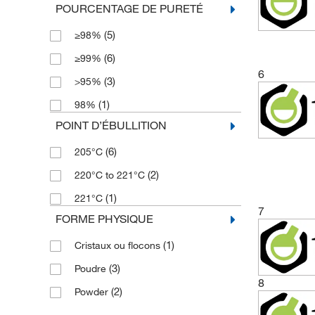
POURCENTAGE DE PURETÉ
(5)
≥98%
(6)
≥99%
6
(3)
>95%
(1)
98%
POINT D’ÉBULLITION
(6)
205°C
(2)
220°C to 221°C
(1)
221°C
7
FORME PHYSIQUE
(1)
Cristaux ou flocons
(3)
Poudre
8
(2)
Powder