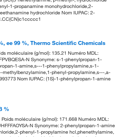
henyl-1-propanamine monohydrochloride,2-
neethanamine hydrochloride Nom IUPAC: 2-
Cl.CC(CN)c1ccccc1
 %, ee 99 %, Thermo Scientific Chemicals
ds moléculaire (g/mol): 135.21 Numéro MDL:
PVBQESA-N Synonyme: s-1-phenylpropan-1-
ropan-1-amine,s---1-phenylpropylamine,s-1-
--methylbenzylamine,1-phenyl-propylamine,s---,a-
993773 Nom IUPAC: (1S)-1-phénylpropan-1-amine
98 %
Poids moléculaire (g/mol): 171.668 Numéro MDL:
FFFAOYSA-N Synonyme: 2-phenylpropan-1-amine
loride,2-phenyl-1-propylamine hcl,phenethylamine,