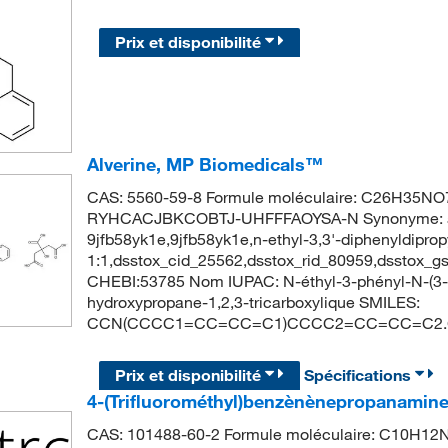
Prix et disponibilité
Alverine, MP Biomedicals™
CAS: 5560-59-8 Formule moléculaire: C26H35NO7 P
RYHCACJBKCOBTJ-UHFFFAOYSA-N Synonyme: alverine
9jfb58yk1e,9jfb58yk1e,n-ethyl-3,3'-diphenyldiprop
1:1,dsstox_cid_25562,dsstox_rid_80959,dsstox_
CHEBI:53785 Nom IUPAC: N-éthyl-3-phényl-N-(3-p
hydroxypropane-1,2,3-tricarboxylique SMILES:
CCN(CCCC1=CC=CC=C1)CCCC2=CC=CC=C2.C(C
Prix et disponibilité
Spécifications
4-(Trifluorométhyl)benzènènepropanamin
CAS: 101488-60-2 Formule moléculaire: C10H12NF