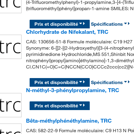
(4-Trifluoromethylphenyl)-1-propylamine,3-[4-(Tri
(trifluorométhyl)phényl]propan-1-amine SMILES:
Prix et disponibilité
Spécifications
Chlorhydrate de Nifekalant, TRC
CAS: 130656-51-8 Formule moléculaire: C19 H27 N
Synonyme: 6-[[2-[(2-Hydroxyethyl)[3-(4-nitropheny
pyrimidinedione Hydrochloride,MS 551,Shinbit Nom
nitrophényl)propyl]amino]éthylamino]-1,3-diméthy
Cl.CN1C(=O)C=C(NCCN(CCO)CCCc2ccc(cc2)[N+]
Prix et disponibilité
Spécifications
N-méthyl-3-phénylpropylamine, TRC
Prix et disponibilité
Bêta-méthylphénéthylamine, TRC
CAS: 582-22-9 Formule moléculaire: C9 H13 N Poi