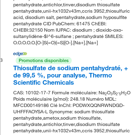
pentahydrate,antichlor,tinver,disodium thiosulfate
pentahydrate,unii-hx1032v43m,ccris 3952,thiosulfuric
acid, disodium salt, pentahydrate,sodium hyposulfite
pentahydrate CID PubChem: 61475 ChEBI:
CHEBI:32150 Nom IUPAC: disodium ; dioxido-oxo-
sultanylidène-$l^6-sulfane ; pentahydraté SMILES:
O.O.O.O.O.[O-]S(=O)(=S)[O-].[Na+].[Na+]
3
Promotions disponibles
Thiosulfate de sodium pentahydraté, +
de 99,5 %, pour analyse, Thermo
Scientific Chemicals
CAS: 10102-17-7 Formule moléculaire: Na
O
S
·
H
O
2
3
2
5
2
Poids moléculaire (g/mol): 248.18 Numéro MDL:
MFCD00149186 Clé InChI: PODWXQQNRWNDGD-
UHFFFAOYSA-L Synonyme: sodium thiosulfate
pentahydrate,ametox,sodium thiosulfate,
pentahydrate,antichlor,tinver,disodium thiosulfate
pentahydrate,unii-hx1032v43m,ccris 3952,thiosulfuric