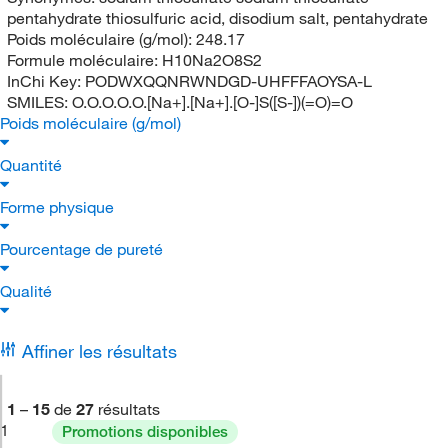
pentahydrate thiosulfuric acid, disodium salt, pentahydrate
Poids moléculaire (g/mol):
248.17
Formule moléculaire:
H10Na2O8S2
InChi Key:
PODWXQQNRWNDGD-UHFFFAOYSA-L
SMILES:
O.O.O.O.O.[Na+].[Na+].[O-]S([S-])(=O)=O
Poids moléculaire (g/mol)
Quantité
Forme physique
Pourcentage de pureté
Qualité
Affiner les résultats
1
–
15
de
27
résultats
1
Promotions disponibles