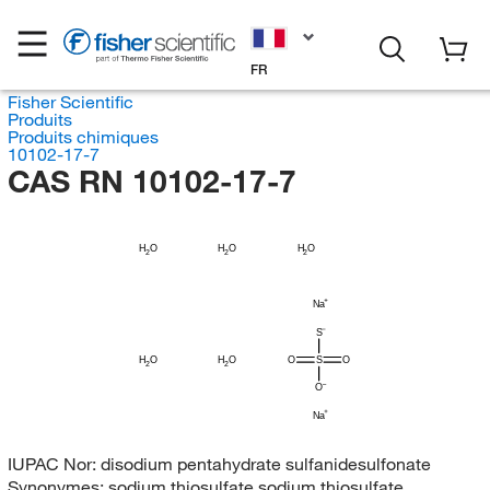
FR
Fisher Scientific
Produits
Produits chimiques
10102-17-7
CAS RN 10102-17-7
H
H
H
O
O
O
2
2
2
Na
S
H
H
O
O
O
S
O
2
2
O
Na
IUPAC Nor:
disodium pentahydrate sulfanidesulfonate
Synonymes:
sodium thiosulfate sodium thiosulfate