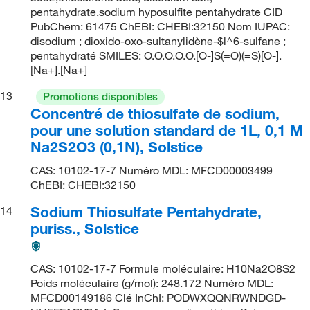
pentahydrate,sodium hyposulfite pentahydrate CID
PubChem: 61475 ChEBI: CHEBI:32150 Nom IUPAC:
disodium ; dioxido-oxo-sultanylidène-$l^6-sulfane ;
pentahydraté SMILES: O.O.O.O.O.[O-]S(=O)(=S)[O-].
[Na+].[Na+]
13
Promotions disponibles
Concentré de thiosulfate de sodium,
pour une solution standard de 1L, 0,1 M
Na2S2O3 (0,1N), Solstice
CAS: 10102-17-7 Numéro MDL: MFCD00003499
ChEBI: CHEBI:32150
Sodium Thiosulfate Pentahydrate,
14
puriss., Solstice
CAS: 10102-17-7 Formule moléculaire: H10Na2O8S2
Poids moléculaire (g/mol): 248.172 Numéro MDL:
MFCD00149186 Clé InChI: PODWXQQNRWNDGD-