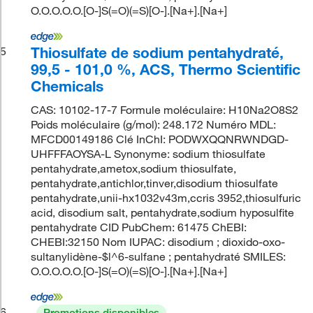
O.O.O.O.O.[O-]S(=O)(=S)[O-].[Na+].[Na+]
Thiosulfate de sodium pentahydraté,
5
99,5 - 101,0 %, ACS, Thermo Scientific
Chemicals
CAS: 10102-17-7 Formule moléculaire: H10Na2O8S2
Poids moléculaire (g/mol): 248.172 Numéro MDL:
MFCD00149186 Clé InChI: PODWXQQNRWNDGD-
UHFFFAOYSA-L Synonyme: sodium thiosulfate
pentahydrate,ametox,sodium thiosulfate,
pentahydrate,antichlor,tinver,disodium thiosulfate
pentahydrate,unii-hx1032v43m,ccris 3952,thiosulfuric
acid, disodium salt, pentahydrate,sodium hyposulfite
pentahydrate CID PubChem: 61475 ChEBI:
CHEBI:32150 Nom IUPAC: disodium ; dioxido-oxo-
sultanylidène-$l^6-sulfane ; pentahydraté SMILES:
O.O.O.O.O.[O-]S(=O)(=S)[O-].[Na+].[Na+]
6
Promotions disponibles