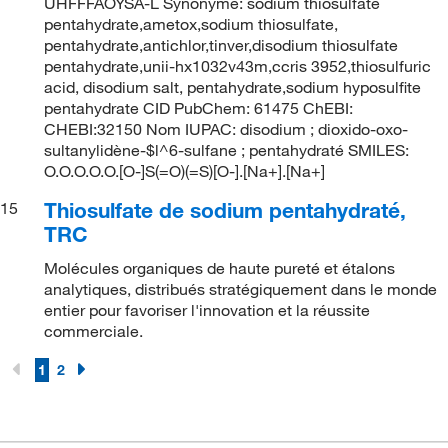
UHFFFAOYSA-L Synonyme: sodium thiosulfate
pentahydrate,ametox,sodium thiosulfate,
pentahydrate,antichlor,tinver,disodium thiosulfate
pentahydrate,unii-hx1032v43m,ccris 3952,thiosulfuric
acid, disodium salt, pentahydrate,sodium hyposulfite
pentahydrate CID PubChem: 61475 ChEBI:
CHEBI:32150 Nom IUPAC: disodium ; dioxido-oxo-
sultanylidène-$l^6-sulfane ; pentahydraté SMILES:
O.O.O.O.O.[O-]S(=O)(=S)[O-].[Na+].[Na+]
Thiosulfate de sodium pentahydraté,
15
TRC
Molécules organiques de haute pureté et étalons
analytiques, distribués stratégiquement dans le monde
entier pour favoriser l'innovation et la réussite
commerciale.
1
2