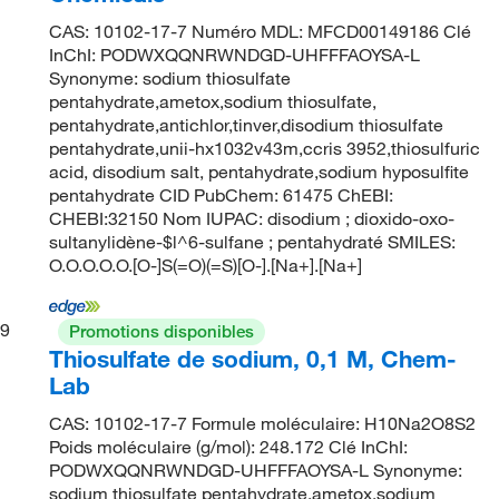
CAS: 10102-17-7 Numéro MDL: MFCD00149186 Clé
InChI: PODWXQQNRWNDGD-UHFFFAOYSA-L
Synonyme: sodium thiosulfate
pentahydrate,ametox,sodium thiosulfate,
pentahydrate,antichlor,tinver,disodium thiosulfate
pentahydrate,unii-hx1032v43m,ccris 3952,thiosulfuric
acid, disodium salt, pentahydrate,sodium hyposulfite
pentahydrate CID PubChem: 61475 ChEBI:
CHEBI:32150 Nom IUPAC: disodium ; dioxido-oxo-
sultanylidène-$l^6-sulfane ; pentahydraté SMILES:
O.O.O.O.O.[O-]S(=O)(=S)[O-].[Na+].[Na+]
9
Promotions disponibles
Thiosulfate de sodium, 0,1 M, Chem-
Lab
CAS: 10102-17-7 Formule moléculaire: H10Na2O8S2
Poids moléculaire (g/mol): 248.172 Clé InChI:
PODWXQQNRWNDGD-UHFFFAOYSA-L Synonyme:
sodium thiosulfate pentahydrate,ametox,sodium