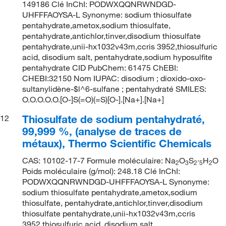
149186 Clé InChI: PODWXQQNRWNDGD-
UHFFFAOYSA-L Synonyme: sodium thiosulfate
pentahydrate,ametox,sodium thiosulfate,
pentahydrate,antichlor,tinver,disodium thiosulfate
pentahydrate,unii-hx1032v43m,ccris 3952,thiosulfuric
acid, disodium salt, pentahydrate,sodium hyposulfite
pentahydrate CID PubChem: 61475 ChEBI:
CHEBI:32150 Nom IUPAC: disodium ; dioxido-oxo-
sultanylidène-$l^6-sulfane ; pentahydraté SMILES:
O.O.O.O.O.[O-]S(=O)(=S)[O-].[Na+].[Na+]
Thiosulfate de sodium pentahydraté,
12
99,999 %, (analyse de traces de
métaux), Thermo Scientific Chemicals
CAS: 10102-17-7 Formule moléculaire: Na
O
S
·
H
O
2
3
2
5
2
Poids moléculaire (g/mol): 248.18 Clé InChI:
PODWXQQNRWNDGD-UHFFFAOYSA-L Synonyme:
sodium thiosulfate pentahydrate,ametox,sodium
thiosulfate, pentahydrate,antichlor,tinver,disodium
thiosulfate pentahydrate,unii-hx1032v43m,ccris
3952,thiosulfuric acid, disodium salt,