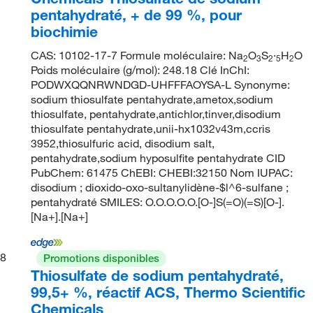
pentahydraté, + de 99 %, pour
biochimie
CAS: 10102-17-7 Formule moléculaire: Na
O
S
·
H
O
2
3
2
5
2
Poids moléculaire (g/mol): 248.18 Clé InChI:
PODWXQQNRWNDGD-UHFFFAOYSA-L Synonyme:
sodium thiosulfate pentahydrate,ametox,sodium
thiosulfate, pentahydrate,antichlor,tinver,disodium
thiosulfate pentahydrate,unii-hx1032v43m,ccris
3952,thiosulfuric acid, disodium salt,
pentahydrate,sodium hyposulfite pentahydrate CID
PubChem: 61475 ChEBI: CHEBI:32150 Nom IUPAC:
disodium ; dioxido-oxo-sultanylidène-$l^6-sulfane ;
pentahydraté SMILES: O.O.O.O.O.[O-]S(=O)(=S)[O-].
[Na+].[Na+]
8
Promotions disponibles
Thiosulfate de sodium pentahydraté,
99,5+ %, réactif ACS, Thermo Scientific
Chemicals