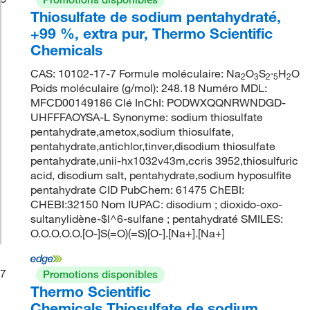
Thiosulfate de sodium pentahydraté,
+99 %, extra pur, Thermo Scientific
Chemicals
CAS: 10102-17-7 Formule moléculaire: Na
O
S
·
H
O
2
3
2
5
2
Poids moléculaire (g/mol): 248.18 Numéro MDL:
MFCD00149186 Clé InChI: PODWXQQNRWNDGD-
UHFFFAOYSA-L Synonyme: sodium thiosulfate
pentahydrate,ametox,sodium thiosulfate,
pentahydrate,antichlor,tinver,disodium thiosulfate
pentahydrate,unii-hx1032v43m,ccris 3952,thiosulfuric
acid, disodium salt, pentahydrate,sodium hyposulfite
pentahydrate CID PubChem: 61475 ChEBI:
CHEBI:32150 Nom IUPAC: disodium ; dioxido-oxo-
sultanylidène-$l^6-sulfane ; pentahydraté SMILES:
O.O.O.O.O.[O-]S(=O)(=S)[O-].[Na+].[Na+]
7
Promotions disponibles
Thermo Scientific
Chemicals Thiosulfate de sodium