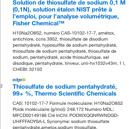
Solution de thiosulfate de sodium 0,1 M
(0,1N), solution étalon NIST prête à
l’emploi, pour l’analyse volumétrique,
Fisher Chemical™
H10Na2O8S2, numéro CAS-10102-17-7, amétox,
antichlore, ccris 3952, thiosulfate de disodium
pentahydraté, hyposulfite de sodium pentahydraté,
thiosulfate de sodium pentahydraté, thiosulfate de
sodium, pentahydraté, acide thiosulfurique, sel
disodique, pentahydrate, tinveur, unii-hx1032v43m, 1 l,
CHEBI: 32150
Thiosulfate de sodium pentahydraté,
2
99+ %, Thermo Scientific Chemicals
CAS: 10102-17-7 Formule moléculaire: H10Na2O8S2
Poids moléculaire (g/mol): 248.172 Numéro MDL:
MFCD00149186 Clé InChI: PODWXQQNRWNDGD-
UHFFFAOYSA-L Synonyme: sodium thiosulfate
pentahydrate,ametox,sodium thiosulfate,