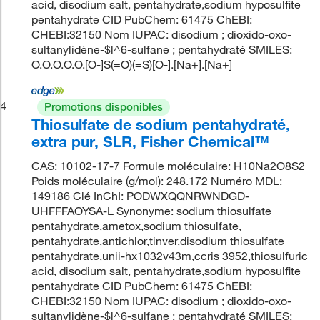
acid, disodium salt, pentahydrate,sodium hyposulfite
pentahydrate CID PubChem: 61475 ChEBI:
CHEBI:32150 Nom IUPAC: disodium ; dioxido-oxo-
sultanylidène-$l^6-sulfane ; pentahydraté SMILES:
O.O.O.O.O.[O-]S(=O)(=S)[O-].[Na+].[Na+]
4
Promotions disponibles
Thiosulfate de sodium pentahydraté,
extra pur, SLR, Fisher Chemical™
CAS: 10102-17-7 Formule moléculaire: H10Na2O8S2
Poids moléculaire (g/mol): 248.172 Numéro MDL:
149186 Clé InChI: PODWXQQNRWNDGD-
UHFFFAOYSA-L Synonyme: sodium thiosulfate
pentahydrate,ametox,sodium thiosulfate,
pentahydrate,antichlor,tinver,disodium thiosulfate
pentahydrate,unii-hx1032v43m,ccris 3952,thiosulfuric
acid, disodium salt, pentahydrate,sodium hyposulfite
pentahydrate CID PubChem: 61475 ChEBI:
CHEBI:32150 Nom IUPAC: disodium ; dioxido-oxo-
sultanylidène-$l^6-sulfane ; pentahydraté SMILES: