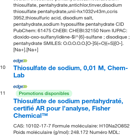
thiosulfate, pentahydrate,antichlor,tinver,disodium
thiosulfate pentahydrate,unii-hx1032v43m,ccris
3952,thiosulfuric acid, disodium salt,
pentahydrate,sodium hyposulfite pentahydrate CID
PubChem: 61475 ChEBI: CHEBI:32150 Nom IUPAC:
dioxido-oxo-sulfanylidène-$l^{6}-sulfane ; disodique ;
pentahydrate SMILES: O.O.O.O.O.[O-]S(=O)(=S)[O-].
[Na+].[Na+]
Thiosulfate de sodium, 0,01 M, Chem-
10
Lab
11
Promotions disponibles
Thiosulfate de sodium pentahydraté,
certifié AR pour l’analyse, Fisher
Chemical™
CAS: 10102-17-7 Formule moléculaire: H10Na2O8S2
Poids moléculaire (g/mol): 248.172 Numéro MDL: