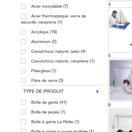
4
(7)
Acier inoxydable
Acier thermoplaqué, verre de
(1)
sécurité, néoprène
(16)
Acrylique
(2)
Aluminium
(4)
Caoutchouc naturel, latex
5
(1)
Caoutchouc naturel, néoprène
(1)
Fiberglass
(3)
Fibre de verre
(1)
Latex de caoutchouc silicone
TYPE DE PRODUIT
(2)
PEBD
(41)
Boîte de gants
6
(1)
PEBD avec fenêtre en acrylique
(1)
Boîte de pesée
(1)
PVC
(1)
Boîte à gants La Petite
(1)
Polycarbonate
(1)
Boîte à gants à usage multiple