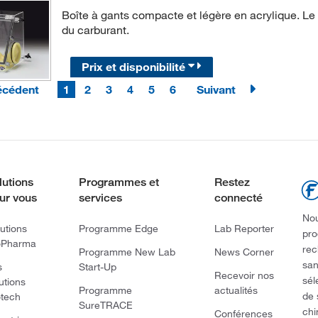
Boîte à gants compacte et légère en acrylique. L
du carburant.
Prix et disponibilité
écédent
1
2
3
4
5
6
Suivant
lutions
Programmes et
Restez
ur vous
services
connecté
Nou
utions
Programme Edge
Lab Reporter
pro
oPharma
rec
Programme New Lab
News Corner
san
s
Start-Up
Recevoir nos
sél
utions
Programme
actualités
de 
otech
SureTRACE
chi
Conférences