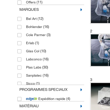
(11)
Offers
MARQUES
(12)
Bel Art
(16)
Bohlender
2
(3)
Cole Parmer
(1)
Erlab
(10)
Glas Col
(16)
Labconco
(30)
Plas Labs
(16)
Sanplatec
3
(1)
Sicco
PROGRAMMES SPECIAUX
(10)
Thermo Scientific Alfa Aesar
(4)
Expédition rapide
MATÉRIAU