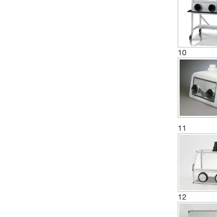
(1)
Système de réduction d’oxygène
(1)
Vanne de dépressurisation
10
11
12