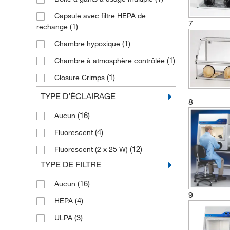
(20)
Polyéthylène
Capsule avec filtre HEPA de
7
(1)
rechange
(1)
Stainless Steel
(1)
Chambre hypoxique
(4)
Verre acrylique
(1)
Chambre à atmosphère contrôlée
(2)
Verre acrylique, aluminium
(1)
Closure Crimps
Verre acrylique, aluminium,
(1)
polyéthylène
(1)
Controlled Purge System
TYPE D’ÉCLAIRAGE
8
(1)
Verre acrylique, polyéthylène
Couvercle de port pour boîte à gants
(16)
Aucun
(2)
aluminium, Polycarbonate,
(4)
Fluorescent
(2)
Polypropylène
(3)
Gant de rechange
(12)
Fluorescent (2 x 25 W)
(3)
Glove Box
TYPE DE FILTRE
(1)
Indicateur d’oxygène
(16)
Aucun
(2)
Kit rétrofit avec diaphragme à iris
9
(4)
HEPA
(1)
Module de catalyseur chauffant
(3)
ULPA
(2)
Soufflets et gant