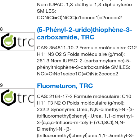
Nom IUPAC: 1,3-diéthyle-1,3-diphénylurée
SMILES:
CCN(C(=O)N(CC)c1ccccc1)c2ccccc2
(5-Phényl-2-urido)thiophène-3-
8
carboxamide, TRC
CAS: 354811-10-2 Formule moléculaire: C12
H11 N3 O2 S Poids moléculaire (g/mol):
261.3 Nom IUPAC: 2-(carbamoylamino)-5-
phénylthiophène-3-carboxamide SMILES:
NC(=O)Nc1sc(cc1C(=O)N)c2ccccc2
Fluometuron, TRC
9
CAS: 2164-17-2 Formule moléculaire: C10
H11 F3 N2 O Poids moléculaire (g/mol):
232.2 Synonyme: Urea, N,N-dimethyl-N'-[3-
(trifluoromethyl)phenyl]-,Urea, 1,1-dimethyl-
3-(α,α,α-trifluoro-m-tolyl)- (7CI,8CI),N,N-
Dimethyl-N'-[3-
(trifluoromethyl)phenyl]urea,1,1-Dimethyl-3-