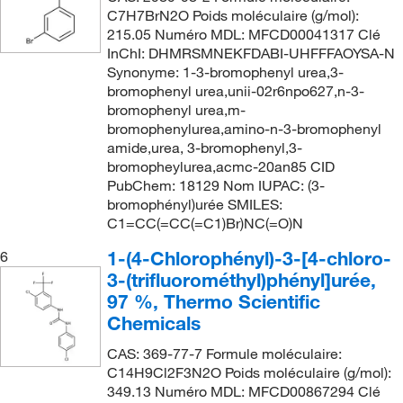
C7H7BrN2O Poids moléculaire (g/mol):
215.05 Numéro MDL: MFCD00041317 Clé
InChI: DHMRSMNEKFDABI-UHFFFAOYSA-N
Synonyme: 1-3-bromophenyl urea,3-
bromophenyl urea,unii-02r6npo627,n-3-
bromophenyl urea,m-
bromophenylurea,amino-n-3-bromophenyl
amide,urea, 3-bromophenyl,3-
bromopheylurea,acmc-20an85 CID
PubChem: 18129 Nom IUPAC: (3-
bromophényl)urée SMILES:
C1=CC(=CC(=C1)Br)NC(=O)N
1-(4-Chlorophényl)-3-[4-chloro-
6
3-(trifluorométhyl)phényl]urée,
97 %, Thermo Scientific
Chemicals
CAS: 369-77-7 Formule moléculaire:
C14H9Cl2F3N2O Poids moléculaire (g/mol):
349.13 Numéro MDL: MFCD00867294 Clé