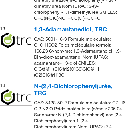
dimethylurea,N-(m-Chlorophenyl)-N',N'-
dimethylurea Nom IUPAC: 3-(3-
chlorophényl)-1,1-diméthylurée SMILES:
O=C(N(C)C)NC1=CC(Cl)=CC=C1
1,3-Adamantanediol, TRC
13
CAS: 5001-18-3 Formule moléculaire:
C10H16O2 Poids moléculaire (g/mol):
168.23 Synonyme: 1,3-Adamantandiol,1,3-
Dihydroxyadamantane; Nom IUPAC:
adamantane-1,3-diol SMILES:
O[C@@]1(C[C@]2(O)C3)C[C@H]
(C2)C[C@H]3C1
N-(2,4-Dichlorophényl)urée,
14
TRC
CAS: 5428-50-2 Formule moléculaire: C7 H6
Cl2 N2 O Poids moléculaire (g/mol): 205.04
Synonyme: N-(2,4-Dichlorophenyl)urea,(2,4-
Dichlorophenyl)urea,1-(2,4-
Dichlorophenyl)urea; Nom IUPAC: (2,4-