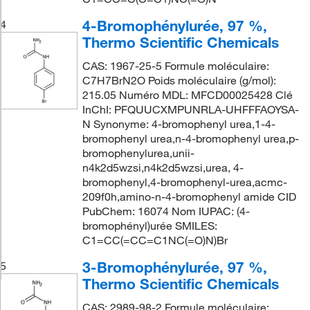
4-Bromophénylurée, 97 %,
4
Thermo Scientific Chemicals
CAS: 1967-25-5 Formule moléculaire:
C7H7BrN2O Poids moléculaire (g/mol):
215.05 Numéro MDL: MFCD00025428 Clé
InChI: PFQUUCXMPUNRLA-UHFFFAOYSA-
N Synonyme: 4-bromophenyl urea,1-4-
bromophenyl urea,n-4-bromophenyl urea,p-
bromophenylurea,unii-
n4k2d5wzsi,n4k2d5wzsi,urea, 4-
bromophenyl,4-bromophenyl-urea,acmc-
209f0h,amino-n-4-bromophenyl amide CID
PubChem: 16074 Nom IUPAC: (4-
bromophényl)urée SMILES:
C1=CC(=CC=C1NC(=O)N)Br
3-Bromophénylurée, 97 %,
5
Thermo Scientific Chemicals
CAS: 2989-98-2 Formule moléculaire: