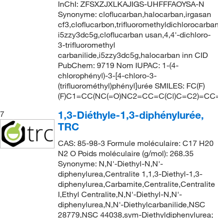
InChI: ZFSXZJXLKAJIGS-UHFFFAOYSA-N
Synonyme: cloflucarban,halocarban,irgasan
cf3,cloflucarbon,trifluoromethyldichlorocarbani
i5zzy3dc5g,cloflucarban usan,4,4'-dichloro-
3-trifluoromethyl
carbanilide,i5zzy3dc5g,halocarban inn CID
PubChem: 9719 Nom IUPAC: 1-(4-
chlorophényl)-3-[4-chloro-3-
(trifluorométhyl)phényl]urée SMILES: FC(F)
(F)C1=CC(NC(=O)NC2=CC=C(Cl)C=C2)=CC
1,3-Diéthyle-1,3-diphénylurée,
7
TRC
CAS: 85-98-3 Formule moléculaire: C17 H20
N2 O Poids moléculaire (g/mol): 268.35
Synonyme: N,N'-Diethyl-N,N'-
diphenylurea,Centralite 1,1,3-Diethyl-1,3-
diphenylurea,Carbamite,Centralite,Centralite
I,Ethyl Centralite,N,N'-Diethyl-N,N'-
diphenylurea,N,N'-Diethylcarbanilide,NSC
28779,NSC 44038,sym-Diethyldiphenylurea;