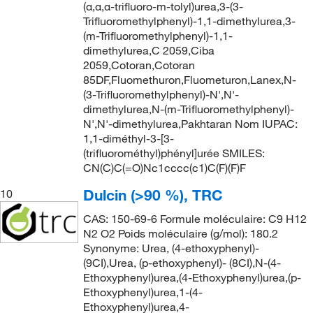
(α,α,α-trifluoro-m-tolyl)urea,3-(3-
Trifluoromethylphenyl)-1,1-dimethylurea,3-
(m-Trifluoromethylphenyl)-1,1-
dimethylurea,C 2059,Ciba
2059,Cotoran,Cotoran
85DF,Fluomethuron,Fluometuron,Lanex,N-
(3-Trifluoromethylphenyl)-N',N'-
dimethylurea,N-(m-Trifluoromethylphenyl)-
N',N'-dimethylurea,Pakhtaran Nom IUPAC:
1,1-diméthyl-3-[3-
(trifluorométhyl)phényl]urée SMILES:
CN(C)C(=O)Nc1cccc(c1)C(F)(F)F
Dulcin (>90 %), TRC
10
CAS: 150-69-6 Formule moléculaire: C9 H12
N2 O2 Poids moléculaire (g/mol): 180.2
Synonyme: Urea, (4-ethoxyphenyl)-
(9CI),Urea, (p-ethoxyphenyl)- (8CI),N-(4-
Ethoxyphenyl)urea,(4-Ethoxyphenyl)urea,(p-
Ethoxyphenyl)urea,1-(4-
Ethoxyphenyl)urea,4-