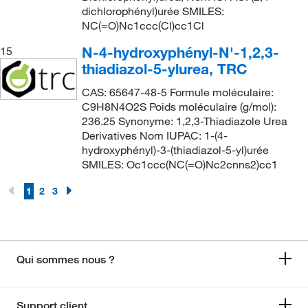
dichlorophényl)urée SMILES:
NC(=O)Nc1ccc(Cl)cc1Cl
N-4-hydroxyphényl-N'-1,2,3-
15
thiadiazol-5-ylurea, TRC
CAS: 65647-48-5 Formule moléculaire:
C9H8N4O2S Poids moléculaire (g/mol):
236.25 Synonyme: 1,2,3-Thiadiazole Urea
Derivatives Nom IUPAC: 1-(4-
hydroxyphényl)-3-(thiadiazol-5-yl)urée
SMILES: Oc1ccc(NC(=O)Nc2cnns2)cc1
1
2
3
Qui sommes nous ?
Support client