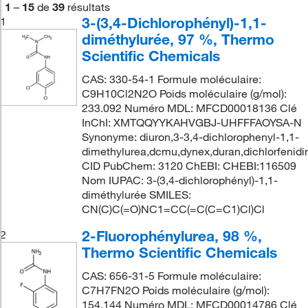
1
–
15
de
39
résultats
3-(3,4-Dichlorophényl)-1,1-
1
diméthylurée, 97 %, Thermo
Scientific Chemicals
CAS: 330-54-1 Formule moléculaire:
C9H10Cl2N2O Poids moléculaire (g/mol):
233.092 Numéro MDL: MFCD00018136 Clé
InChI: XMTQQYYKAHVGBJ-UHFFFAOYSA-N
Synonyme: diuron,3-3,4-dichlorophenyl-1,1-
dimethylurea,dcmu,dynex,duran,dichlorfenidi
CID PubChem: 3120 ChEBI: CHEBI:116509
Nom IUPAC: 3-(3,4-dichlorophényl)-1,1-
diméthylurée SMILES:
CN(C)C(=O)NC1=CC(=C(C=C1)Cl)Cl
2-Fluorophénylurea, 98 %,
2
Thermo Scientific Chemicals
CAS: 656-31-5 Formule moléculaire:
C7H7FN2O Poids moléculaire (g/mol):
154.144 Numéro MDL: MFCD00014786 Clé