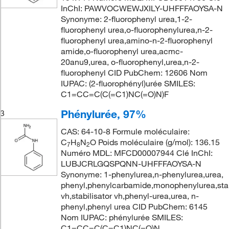
InChI: PAWVOCWEWJXILY-UHFFFAOYSA-N
Synonyme: 2-fluorophenyl urea,1-2-
fluorophenyl urea,o-fluorophenylurea,n-2-
fluorophenyl urea,amino-n-2-fluorophenyl
amide,o-fluorophenyl urea,acmc-
20anu9,urea, o-fluorophenyl,urea,n-2-
fluorophenyl CID PubChem: 12606 Nom
IUPAC: (2-fluorophényl)urée SMILES:
C1=CC=C(C(=C1)NC(=O)N)F
Phénylurée, 97%
3
CAS: 64-10-8 Formule moléculaire:
C
H
N
O Poids moléculaire (g/mol): 136.15
7
8
2
Numéro MDL: MFCD00007944 Clé InChI:
LUBJCRLGQSPQNN-UHFFFAOYSA-N
Synonyme: 1-phenylurea,n-phenylurea,urea,
phenyl,phenylcarbamide,monophenylurea,stab
vh,stabilisator vh,phenyl-urea,urea, n-
phenyl,phenyl urea CID PubChem: 6145
Nom IUPAC: phénylurée SMILES:
C1=CC=C(C=C1)NC(=O)N