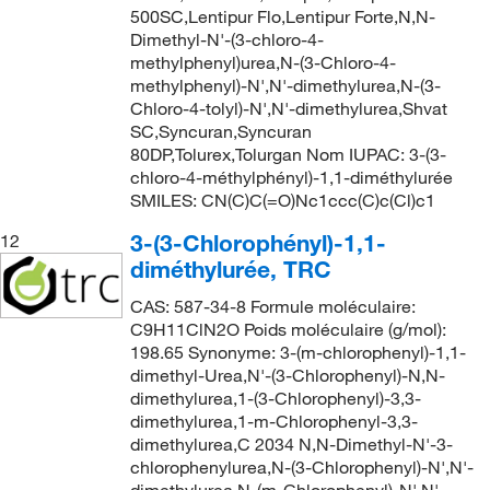
500SC,Lentipur Flo,Lentipur Forte,N,N-
Dimethyl-N'-(3-chloro-4-
methylphenyl)urea,N-(3-Chloro-4-
methylphenyl)-N',N'-dimethylurea,N-(3-
Chloro-4-tolyl)-N',N'-dimethylurea,Shvat
SC,Syncuran,Syncuran
80DP,Tolurex,Tolurgan Nom IUPAC: 3-(3-
chloro-4-méthylphényl)-1,1-diméthylurée
SMILES: CN(C)C(=O)Nc1ccc(C)c(Cl)c1
3-(3-Chlorophényl)-1,1-
12
diméthylurée, TRC
CAS: 587-34-8 Formule moléculaire:
C9H11ClN2O Poids moléculaire (g/mol):
198.65 Synonyme: 3-(m-chlorophenyl)-1,1-
dimethyl-Urea,N'-(3-Chlorophenyl)-N,N-
dimethylurea,1-(3-Chlorophenyl)-3,3-
dimethylurea,1-m-Chlorophenyl-3,3-
dimethylurea,C 2034 N,N-Dimethyl-N'-3-
chlorophenylurea,N-(3-Chlorophenyl)-N',N'-