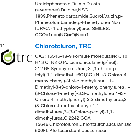
Ureidophenetole,Dulcin,Dulcin
(sweetener),Dulcine,NSC
1839,Phenetolcarbamide,Sucrol,Valzin,p-
Phenetolcarbamide,p-Phenetylurea Nom
IUPAC: (4-éthyphényl)urée SMILES:
CCOc1ccc(NC(=O)N)cc1
Chlorotoluron, TRC
11
CAS: 15545-48-9 Formule moléculaire: C10
H13 Cl N2 O Poids moléculaire (g/mol):
212.68 Synonyme: Urea, 3-(3-chloro-p-
tolyl)-1,1-dimethyl- (6CI,8CI),N'-(3-Chloro-4-
methylphenyl)-N,N-dimethylurea,1,1-
Dimethyl-3-(3-chloro-4-methylphenyl)urea,1-
(3-Chloro-4-methyl)-3,3-dimethylurea,1-(3-
Chloro-4-methylphenyl)-3,3-dimethylurea,3-
(3-Chloro-4-methylphenyl)-1,1-
dimethylurea,3-(3-Chloro-p-tolyl)-1,1-
dimethylurea,C 2242,CGA
15646,Chlorotoluron,Chlortoluron,Dicuran,Di
500FL,Klortosan,Lentipur,Lentipur