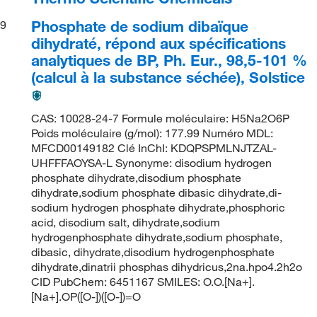
Phosphate de sodium dibaïque
9
dihydraté, répond aux spécifications
analytiques de BP, Ph. Eur., 98,5-101 %
(calcul à la substance séchée), Solstice
CAS: 10028-24-7 Formule moléculaire: H5Na2O6P
Poids moléculaire (g/mol): 177.99 Numéro MDL:
MFCD00149182 Clé InChI: KDQPSPMLNJTZAL-
UHFFFAOYSA-L Synonyme: disodium hydrogen
phosphate dihydrate,disodium phosphate
dihydrate,sodium phosphate dibasic dihydrate,di-
sodium hydrogen phosphate dihydrate,phosphoric
acid, disodium salt, dihydrate,sodium
hydrogenphosphate dihydrate,sodium phosphate,
dibasic, dihydrate,disodium hydrogenphosphate
dihydrate,dinatrii phosphas dihydricus,2na.hpo4.2h2o
CID PubChem: 6451167 SMILES: O.O.[Na+].
[Na+].OP([O-])([O-])=O