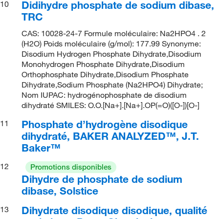
Didihydre phosphate de sodium dibase,
10
TRC
CAS: 10028-24-7 Formule moléculaire: Na2HPO4 . 2
(H2O) Poids moléculaire (g/mol): 177.99 Synonyme:
Disodium Hydrogen Phosphate Dihydrate,Disodium
Monohydrogen Phosphate Dihydrate,Disodium
Orthophosphate Dihydrate,Disodium Phosphate
Dihydrate,Sodium Phosphate (Na2HPO4) Dihydrate;
Nom IUPAC: hydrogénophosphate de disodium
dihydraté SMILES: O.O.[Na+].[Na+].OP(=O)([O-])[O-]
Phosphate d’hydrogène disodique
11
dihydraté, BAKER ANALYZED™, J.T.
Baker™
12
Promotions disponibles
Dihydre de phosphate de sodium
dibase, Solstice
Dihydrate disodique disodique, qualité
13