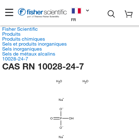
FR
Fisher Scientific
Produits
Produits chimiques
Sels et produits inorganiques
Sels inorganiques
Sels de métaux alcalins
10028-24-7
CAS RN 10028-24-7
H
H
O
O
2
2
Na
O
O
P
OH
O
Na