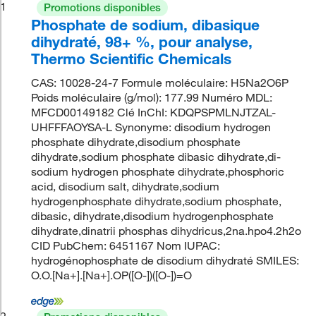
1
Promotions disponibles
Phosphate de sodium, dibasique
dihydraté, 98+ %, pour analyse,
Thermo Scientific Chemicals
CAS: 10028-24-7 Formule moléculaire: H5Na2O6P
Poids moléculaire (g/mol): 177.99 Numéro MDL:
MFCD00149182 Clé InChI: KDQPSPMLNJTZAL-
UHFFFAOYSA-L Synonyme: disodium hydrogen
phosphate dihydrate,disodium phosphate
dihydrate,sodium phosphate dibasic dihydrate,di-
sodium hydrogen phosphate dihydrate,phosphoric
acid, disodium salt, dihydrate,sodium
hydrogenphosphate dihydrate,sodium phosphate,
dibasic, dihydrate,disodium hydrogenphosphate
dihydrate,dinatrii phosphas dihydricus,2na.hpo4.2h2o
CID PubChem: 6451167 Nom IUPAC:
hydrogénophosphate de disodium dihydraté SMILES:
O.O.[Na+].[Na+].OP([O-])([O-])=O
2