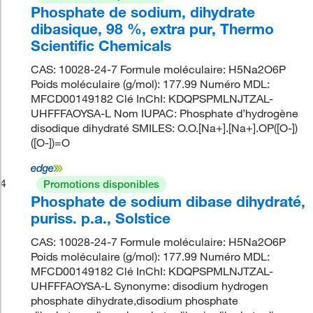
Phosphate de sodium, dihydrate
dibasique, 98 %, extra pur, Thermo
Scientific Chemicals
CAS: 10028-24-7 Formule moléculaire: H5Na2O6P
Poids moléculaire (g/mol): 177.99 Numéro MDL:
MFCD00149182 Clé InChI: KDQPSPMLNJTZAL-
UHFFFAOYSA-L Nom IUPAC: Phosphate d’hydrogène
disodique dihydraté SMILES: O.O.[Na+].[Na+].OP([O-])
([O-])=O
4
Promotions disponibles
Phosphate de sodium dibase dihydraté,
puriss. p.a., Solstice
CAS: 10028-24-7 Formule moléculaire: H5Na2O6P
Poids moléculaire (g/mol): 177.99 Numéro MDL:
MFCD00149182 Clé InChI: KDQPSPMLNJTZAL-
UHFFFAOYSA-L Synonyme: disodium hydrogen
phosphate dihydrate,disodium phosphate