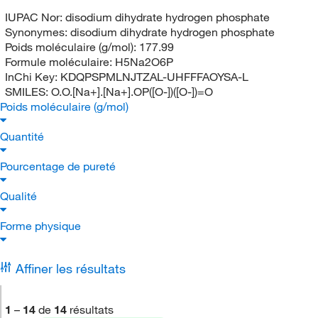
IUPAC Nor:
disodium dihydrate hydrogen phosphate
Synonymes:
disodium dihydrate hydrogen phosphate
Poids moléculaire (g/mol):
177.99
Formule moléculaire:
H5Na2O6P
InChi Key:
KDQPSPMLNJTZAL-UHFFFAOYSA-L
SMILES:
O.O.[Na+].[Na+].OP([O-])([O-])=O
Poids moléculaire (g/mol)
Quantité
Pourcentage de pureté
Qualité
Forme physique
Affiner les résultats
1
–
14
de
14
résultats