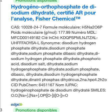
Promotions disponibles
Hydrogéno-orthophosphate de di-
sodium dihydraté, certifié AR pour
l’analyse, Fisher Chemical™
CAS: 10028-24-7 Formule moléculaire: H5Na2O6P
Poids moléculaire (g/mol): 177.99 Numéro MDL:
MFCD00149182 Clé InChI: KDQPSPMLNJTZAL-
UHFFFAOYSA-L Synonyme: disodium hydrogen
phosphate dihydrate,disodium phosphate
dihydrate,sodium phosphate dibasic dihydrate,di-
sodium hydrogen phosphate dihydrate,phosphoric
acid, disodium salt, dihydrate,sodium
hydrogenphosphate dihydrate,sodium phosphate,
dibasic, dihydrate,disodium hydrogenphosphate
dihydrate,dinatrii phosphas dihydricus,2na.hpo4.2h2o
CID PubChem: 6451167 Nom IUPAC:
hydrogénophosphate de disodium dihydraté SMILES:
O.O.[Na+].[Na+].OP([O-])([O-])=O
3
Promotions disponibles