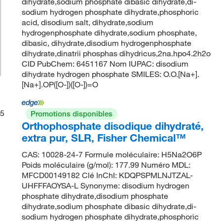
dihydrate,sodium phosphate dibasic dihydrate,di-
sodium hydrogen phosphate dihydrate,phosphoric
acid, disodium salt, dihydrate,sodium
hydrogenphosphate dihydrate,sodium phosphate,
dibasic, dihydrate,disodium hydrogenphosphate
dihydrate,dinatrii phosphas dihydricus,2na.hpo4.2h2o
CID PubChem: 6451167 Nom IUPAC: disodium
dihydrate hydrogen phosphate SMILES: O.O.[Na+].
[Na+].OP([O-])([O-])=O
5
Promotions disponibles
Orthophosphate disodique dihydraté,
extra pur, SLR, Fisher Chemical™
CAS: 10028-24-7 Formule moléculaire: H5Na2O6P
Poids moléculaire (g/mol): 177.99 Numéro MDL:
MFCD00149182 Clé InChI: KDQPSPMLNJTZAL-
UHFFFAOYSA-L Synonyme: disodium hydrogen
phosphate dihydrate,disodium phosphate
dihydrate,sodium phosphate dibasic dihydrate,di-
sodium hydrogen phosphate dihydrate,phosphoric