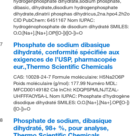
hydrogenphosphate dihydrate,sodium phosphate,
dibasic, dihydrate,disodium hydrogenphosphate
dihydrate,dinatrii phosphas dihydricus,2na.hpo4.2h2o
CID PubChem: 6451167 Nom IUPAC:
hydrogénophosphate de disodium dihydraté SMILES:
O.O.[Na+].[Na+].OP([O-])([O-])=O
Phosphate de sodium dibasique
7
dihydraté, conformité spécifiée aux
exigences de l’USP, pharmacopée
eur.,Thermo Scientific Chemicals
CAS: 10028-24-7 Formule moléculaire: H5Na2O6P
Poids moléculaire (g/mol): 177.99 Numéro MDL:
MFCD00149182 Clé InChI: KDQPSPMLNJTZAL-
UHFFFAOYSA-L Nom IUPAC: Phosphate d’hydrogène
disodique dihydraté SMILES: O.O.[Na+].[Na+].OP([O-])
([O-])=O
Phosphate de sodium, dibasique
8
dihydraté, 98+ %, pour analyse,
Thermo Scientific Chemicals