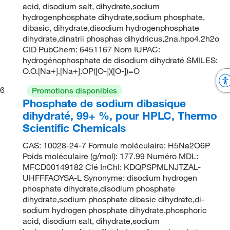
acid, disodium salt, dihydrate,sodium
hydrogenphosphate dihydrate,sodium phosphate,
dibasic, dihydrate,disodium hydrogenphosphate
dihydrate,dinatrii phosphas dihydricus,2na.hpo4.2h2o
CID PubChem: 6451167 Nom IUPAC:
hydrogénophosphate de disodium dihydraté SMILES:
O.O.[Na+].[Na+].OP([O-])([O-])=O
6
Promotions disponibles
Phosphate de sodium dibasique
dihydraté, 99+ %, pour HPLC, Thermo
Scientific Chemicals
CAS: 10028-24-7 Formule moléculaire: H5Na2O6P
Poids moléculaire (g/mol): 177.99 Numéro MDL:
MFCD00149182 Clé InChI: KDQPSPMLNJTZAL-
UHFFFAOYSA-L Synonyme: disodium hydrogen
phosphate dihydrate,disodium phosphate
dihydrate,sodium phosphate dibasic dihydrate,di-
sodium hydrogen phosphate dihydrate,phosphoric
acid, disodium salt, dihydrate,sodium