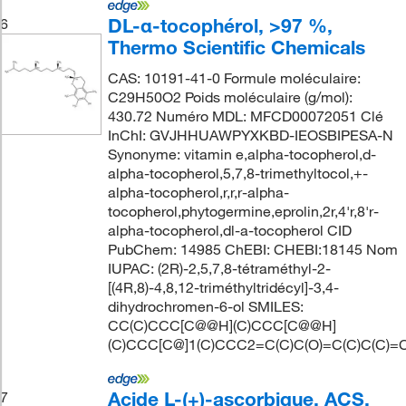
DL-α-tocophérol, >97 %,
6
Thermo Scientific Chemicals
CAS: 10191-41-0 Formule moléculaire:
C29H50O2 Poids moléculaire (g/mol):
430.72 Numéro MDL: MFCD00072051 Clé
InChI: GVJHHUAWPYXKBD-IEOSBIPESA-N
Synonyme: vitamin e,alpha-tocopherol,d-
alpha-tocopherol,5,7,8-trimethyltocol,+-
alpha-tocopherol,r,r,r-alpha-
tocopherol,phytogermine,eprolin,2r,4'r,8'r-
alpha-tocopherol,dl-a-tocopherol CID
PubChem: 14985 ChEBI: CHEBI:18145 Nom
IUPAC: (2R)-2,5,7,8-tétraméthyl-2-
[(4R,8)-4,8,12-triméthyltridécyl]-3,4-
dihydrochromen-6-ol SMILES:
CC(C)CCC[C@@H](C)CCC[C@@H]
(C)CCC[C@]1(C)CCC2=C(C)C(O)=C(C)C(C)=
Acide L-(+)-ascorbique, ACS,
7