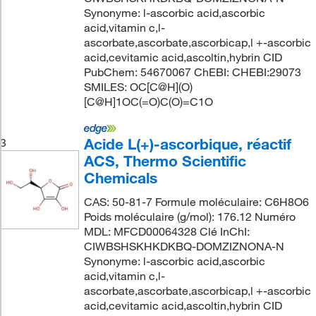
Synonyme: l-ascorbic acid,ascorbic
acid,vitamin c,l-
ascorbate,ascorbate,ascorbicap,l +-ascorbic
acid,cevitamic acid,ascoltin,hybrin CID
PubChem: 54670067 ChEBI: CHEBI:29073
SMILES: OC[C@H](O)
[C@H]1OC(=O)C(O)=C1O
Acide L(+)-ascorbique, réactif
3
ACS, Thermo Scientific
Chemicals
CAS: 50-81-7 Formule moléculaire: C6H8O6
Poids moléculaire (g/mol): 176.12 Numéro
MDL: MFCD00064328 Clé InChI:
CIWBSHSKHKDKBQ-DOMZIZNONA-N
Synonyme: l-ascorbic acid,ascorbic
acid,vitamin c,l-
ascorbate,ascorbate,ascorbicap,l +-ascorbic
acid,cevitamic acid,ascoltin,hybrin CID