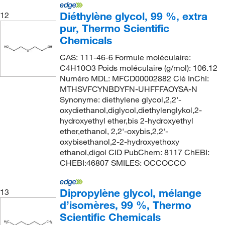
Diéthylène glycol, 99 %, extra
12
pur, Thermo Scientific
Chemicals
CAS: 111-46-6 Formule moléculaire:
C4H10O3 Poids moléculaire (g/mol): 106.12
Numéro MDL: MFCD00002882 Clé InChI:
MTHSVFCYNBDYFN-UHFFFAOYSA-N
Synonyme: diethylene glycol,2,2'-
oxydiethanol,diglycol,diethylenglykol,2-
hydroxyethyl ether,bis 2-hydroxyethyl
ether,ethanol, 2,2'-oxybis,2,2'-
oxybisethanol,2-2-hydroxyethoxy
ethanol,digol CID PubChem: 8117 ChEBI:
CHEBI:46807 SMILES: OCCOCCO
Dipropylène glycol, mélange
13
d’isomères, 99 %, Thermo
Scientific Chemicals