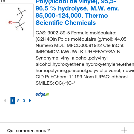
Poly(alcool de vinyle), 95,5-
15
96,5 % hydrolysé, M.W. env.
85,000-124,000, Thermo
Scientific Chemicals
CAS: 9002-89-5 Formule moléculaire:
(C2H4O)n Poids moléculaire (g/mol): 44.05
Numéro MDL: MFCD00081922 Clé InChI:
IMROMDMJAWUWLK-UHFFFAOYSA-N
Synonyme: vinyl alcohol,polyvinyl
alcohol,hydroxyethene,hydroxyethylene,ethen
homopolymer,gohsenol,polyviol,elvanol,mowio
CID PubChem: 11199 Nom IUPAC: éthénol
SMILES: OC(-*)C-*
1
2
3
Qui sommes nous ?