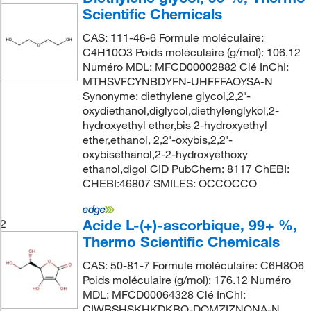
Scientific Chemicals
CAS: 111-46-6 Formule moléculaire:
C4H10O3 Poids moléculaire (g/mol): 106.12
Numéro MDL: MFCD00002882 Clé InChI:
MTHSVFCYNBDYFN-UHFFFAOYSA-N
Synonyme: diethylene glycol,2,2'-
oxydiethanol,diglycol,diethylenglykol,2-
hydroxyethyl ether,bis 2-hydroxyethyl
ether,ethanol, 2,2'-oxybis,2,2'-
oxybisethanol,2-2-hydroxyethoxy
ethanol,digol CID PubChem: 8117 ChEBI:
CHEBI:46807 SMILES: OCCOCCO
Acide L-(+)-ascorbique, 99+ %,
2
Thermo Scientific Chemicals
CAS: 50-81-7 Formule moléculaire: C6H8O6
Poids moléculaire (g/mol): 176.12 Numéro
MDL: MFCD00064328 Clé InChI:
CIWBSHSKHKDKBQ-DOMZIZNONA-N