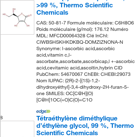
>99 %, Thermo Scientific
Chemicals
CAS: 50-81-7 Formule moléculaire: C6H8O6
Poids moléculaire (g/mol): 176.12 Numéro
MDL: MFCD00064328 Clé InChI:
CIWBSHSKHKDKBQ-DOMZIZNONA-N
Synonyme: l-ascorbic acid,ascorbic
acid,vitamin c,l-
ascorbate,ascorbate,ascorbicap,l +-ascorbic
acid,cevitamic acid,ascoltin,hybrin CID
PubChem: 54670067 ChEBI: CHEBI:29073
Nom IUPAC: (2R)-2-[(1S)-1,2-
dihydroxyéthyl]-3,4-dihydroxy-2H-furan-5-
one SMILES: OC[C@H](O)
[C@H]1OC(=O)C(O)=C1O
Tétraéthylène diméthylique
8
d’éthylène glycol, 99 %, Thermo
Scientific Chemicals