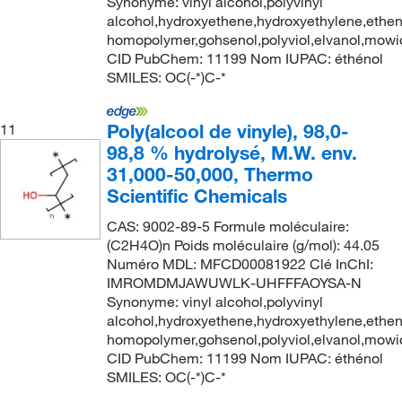
Synonyme: vinyl alcohol,polyvinyl
alcohol,hydroxyethene,hydroxyethylene,ethen
homopolymer,gohsenol,polyviol,elvanol,mowio
CID PubChem: 11199 Nom IUPAC: éthénol
SMILES: OC(-*)C-*
Poly(alcool de vinyle), 98,0-
11
98,8 % hydrolysé, M.W. env.
31,000-50,000, Thermo
Scientific Chemicals
CAS: 9002-89-5 Formule moléculaire:
(C2H4O)n Poids moléculaire (g/mol): 44.05
Numéro MDL: MFCD00081922 Clé InChI:
IMROMDMJAWUWLK-UHFFFAOYSA-N
Synonyme: vinyl alcohol,polyvinyl
alcohol,hydroxyethene,hydroxyethylene,ethen
homopolymer,gohsenol,polyviol,elvanol,mowio
CID PubChem: 11199 Nom IUPAC: éthénol
SMILES: OC(-*)C-*