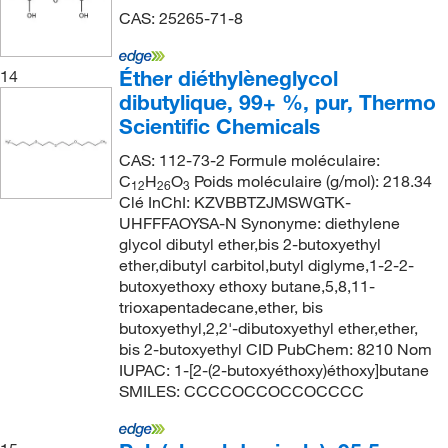
CAS: 25265-71-8
Éther diéthylèneglycol
14
dibutylique, 99+ %, pur, Thermo
Scientific Chemicals
CAS: 112-73-2 Formule moléculaire:
C
H
O
Poids moléculaire (g/mol): 218.34
12
26
3
Clé InChI: KZVBBTZJMSWGTK-
UHFFFAOYSA-N Synonyme: diethylene
glycol dibutyl ether,bis 2-butoxyethyl
ether,dibutyl carbitol,butyl diglyme,1-2-2-
butoxyethoxy ethoxy butane,5,8,11-
trioxapentadecane,ether, bis
butoxyethyl,2,2'-dibutoxyethyl ether,ether,
bis 2-butoxyethyl CID PubChem: 8210 Nom
IUPAC: 1-[2-(2-butoxyéthoxy)éthoxy]butane
SMILES: CCCCOCCOCCOCCCC