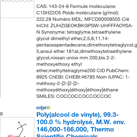
CAS: 143-24-8 Formule moléculaire:
C10H22O5 Poids moléculaire (g/mol):
222.28 Numéro MDL: MFCD00008505 Clé
InChI: ZUHZGEOKBKGPSW-UHFFFAOYSA-
N Synonyme: tetraglyme,tetraethylene
glycol dimethyl ether,2,5,8,11,14-
pentaoxapentadecane,dimethoxytetraglycol,
5,ansul ether 181at,dimethoxytetraethylene
glycol,nissan uniox mm 200,bis 2-2-
methoxyethoxy ethyl
ether,methyltetraglyme200 CID PubChem:
8925 ChEBI: CHEBI:46785 Nom IUPAC: 1-
méthoxy-2-[2-[2-[2-
méthoxyéthoxy)éthoxy]éthoxy]éthane
SMILES: COCCOCCOCCOCCOC
Poly(alcool de vinyle), 99.3-
9
100.0 % hydrolysé, M.W. env.
146,000-186,000, Thermo
Scientific Chemicals