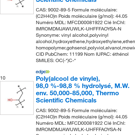
CAS: 9002-89-5 Formule moléculaire:
(C2H4O)n Poids moléculaire (g/mol): 44.05
Numéro MDL: MFCD00081922 Clé InChI:
IMROMDMJAWUWLK-UHFFFAOYSA-N
Synonyme: vinyl alcohol,polyvinyl
alcohol,hydroxyethene,hydroxyethylene,ethen
homopolymer,gohsenol,polyviol,elvanol,mowio
CID PubChem: 11199 Nom IUPAC: éthénol
SMILES: OC(-*)C-*
Poly(alcool de vinyle),
10
98,0 %-98,8 % hydrolysé, M.W.
env. 50,000-85,000, Thermo
Scientific Chemicals
CAS: 9002-89-5 Formule moléculaire:
(C2H4O)n Poids moléculaire (g/mol): 44.05
Numéro MDL: MFCD00081922 Clé InChI:
IMROMDMJAWUWLK-UHFFFAOYSA-N